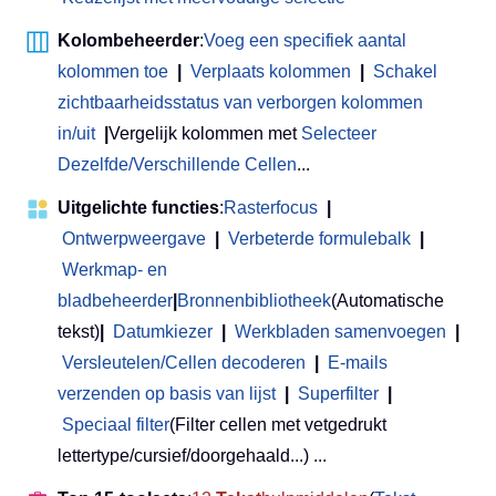
Kolombeheerder
:
Voeg een specifiek aantal
kolommen toe
|
Verplaats kolommen
|
Schakel
zichtbaarheidsstatus van verborgen kolommen
in/uit
|
Vergelijk kolommen met
Selecteer
Dezelfde/Verschillende Cellen
...
Uitgelichte functies
:
Rasterfocus
|
Ontwerpweergave
|
Verbeterde formulebalk
|
Werkmap- en
bladbeheerder
|
Bronnenbibliotheek
(Automatische
tekst)
|
Datumkiezer
|
Werkbladen samenvoegen
|
Versleutelen/Cellen decoderen
|
E-mails
verzenden op basis van lijst
|
Superfilter
|
Speciaal filter
(Filter cellen met vetgedrukt
lettertype/cursief/doorgehaald...) ...