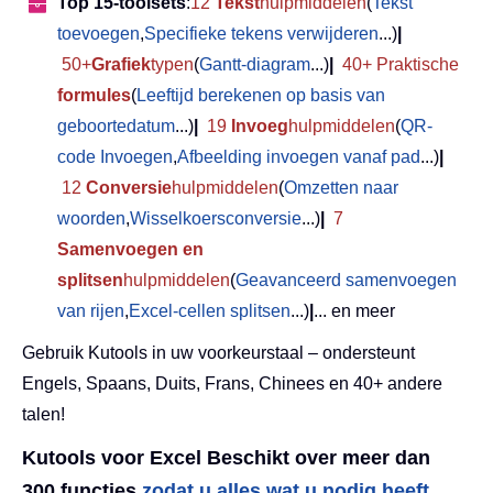
Top 15-toolsets
:
12
Tekst
hulpmiddelen
(
Tekst
toevoegen
,
Specifieke tekens verwijderen
...)
|
50+
Grafiek
typen
(
Gantt-diagram
...)
|
40+ Praktische
formules
(
Leeftijd berekenen op basis van
geboortedatum
...)
|
19
Invoeg
hulpmiddelen
(
QR-
code Invoegen
,
Afbeelding invoegen vanaf pad
...)
|
12
Conversie
hulpmiddelen
(
Omzetten naar
woorden
,
Wisselkoersconversie
...)
|
7
Samenvoegen en
splitsen
hulpmiddelen
(
Geavanceerd samenvoegen
van rijen
,
Excel-cellen splitsen
...)
|
... en meer
Gebruik Kutools in uw voorkeurstaal – ondersteunt
Engels, Spaans, Duits, Frans, Chinees en 40+ andere
talen!
Kutools voor Excel Beschikt over meer dan
300 functies,
zodat u alles wat u nodig heeft