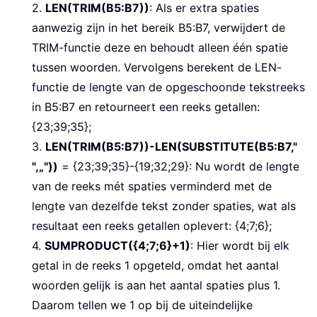
2.
LEN(TRIM(B5:B7))
: Als er extra spaties
aanwezig zijn in het bereik B5:B7, verwijdert de
TRIM-functie deze en behoudt alleen één spatie
tussen woorden. Vervolgens berekent de LEN-
functie de lengte van de opgeschoonde tekstreeks
in B5:B7 en retourneert een reeks getallen:
{23;39;35};
3.
LEN(TRIM(B5:B7))-LEN(SUBSTITUTE(B5:B7,"
",„"))
= {23;39;35}-{19;32;29}
: Nu wordt de lengte
van de reeks mét spaties verminderd met de
lengte van dezelfde tekst zonder spaties, wat als
resultaat een reeks getallen oplevert: {4;7;6};
4.
SUMPRODUCT({4;7;6}+1)
: Hier wordt bij elk
getal in de reeks 1 opgeteld, omdat het aantal
woorden gelijk is aan het aantal spaties plus 1.
Daarom tellen we 1 op bij de uiteindelijke