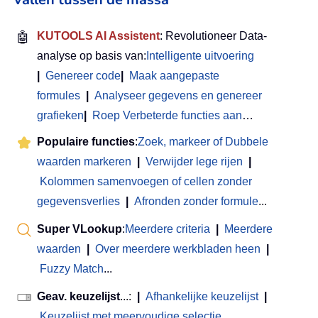
🤖
KUTOOLS AI Assistent
: Revolutioneer Data-
analyse op basis van:
Intelligente uitvoering
|
Genereer code
|
Maak aangepaste
formules
|
Analyseer gegevens en genereer
grafieken
|
Roep Verbeterde functies aan
…
Populaire functies
:
Zoek, markeer of Dubbele
waarden markeren
|
Verwijder lege rijen
|
Kolommen samenvoegen of cellen zonder
gegevensverlies
|
Afronden zonder formule
...
Super VLookup
:
Meerdere criteria
|
Meerdere
waarden
|
Over meerdere werkbladen heen
|
Fuzzy Match
...
Geav. keuzelijst
...:
|
Afhankelijke keuzelijst
|
Keuzelijst met meervoudige selectie