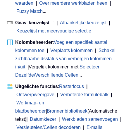
waarden
|
Over meerdere werkbladen heen
|
Fuzzy Match
...
Geav. keuzelijst
...:
|
Afhankelijke keuzelijst
|
Keuzelijst met meervoudige selectie
Kolombeheerder
:
Voeg een specifiek aantal
kolommen toe
|
Verplaats kolommen
|
Schakel
zichtbaarheidsstatus van verborgen kolommen
in/uit
|
Vergelijk kolommen met
Selecteer
Dezelfde/Verschillende Cellen
...
Uitgelichte functies
:
Rasterfocus
|
Ontwerpweergave
|
Verbeterde formulebalk
|
Werkmap- en
bladbeheerder
|
Bronnenbibliotheek
(Automatische
tekst)
|
Datumkiezer
|
Werkbladen samenvoegen
|
Versleutelen/Cellen decoderen
|
E-mails