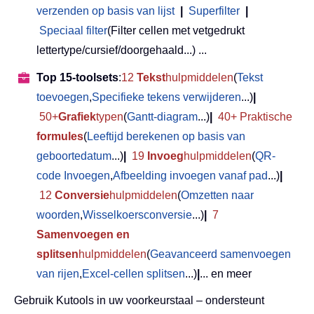
verzenden op basis van lijst
|
Superfilter
|
Speciaal filter
(Filter cellen met vetgedrukt
lettertype/cursief/doorgehaald...) ...
Top 15-toolsets
:
12
Tekst
hulpmiddelen
(
Tekst
toevoegen
,
Specifieke tekens verwijderen
...)
|
50+
Grafiek
typen
(
Gantt-diagram
...)
|
40+ Praktische
formules
(
Leeftijd berekenen op basis van
geboortedatum
...)
|
19
Invoeg
hulpmiddelen
(
QR-
code Invoegen
,
Afbeelding invoegen vanaf pad
...)
|
12
Conversie
hulpmiddelen
(
Omzetten naar
woorden
,
Wisselkoersconversie
...)
|
7
Samenvoegen en
splitsen
hulpmiddelen
(
Geavanceerd samenvoegen
van rijen
,
Excel-cellen splitsen
...)
|
... en meer
Gebruik Kutools in uw voorkeurstaal – ondersteunt