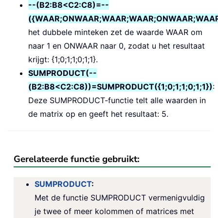
--(B2:B8<C2:C8)=--
({WAAR;ONWAAR;WAAR;WAAR;ONWAAR;WAAR
het dubbele minteken zet de waarde WAAR om
naar 1 en ONWAAR naar 0, zodat u het resultaat
krijgt: {1;0;1;1;0;1;1}.
SUMPRODUCT(--
(B2:B8<C2:C8))=SUMPRODUCT({1;0;1;1;0;1;1})
:
Deze SUMPRODUCT-functie telt alle waarden in
de matrix op en geeft het resultaat: 5.
Gerelateerde functie gebruikt:
SUMPRODUCT
:
Met de functie SUMPRODUCT vermenigvuldig
je twee of meer kolommen of matrices met