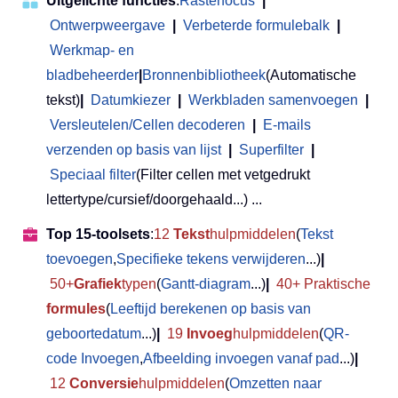
Uitgelichte functies
:
Rasterfocus
|
Ontwerpweergave
|
Verbeterde formulebalk
|
Werkmap- en
bladbeheerder
|
Bronnenbibliotheek
(Automatische
tekst)
|
Datumkiezer
|
Werkbladen samenvoegen
|
Versleutelen/Cellen decoderen
|
E-mails
verzenden op basis van lijst
|
Superfilter
|
Speciaal filter
(Filter cellen met vetgedrukt
lettertype/cursief/doorgehaald...) ...
Top 15-toolsets
:
12
Tekst
hulpmiddelen
(
Tekst
toevoegen
,
Specifieke tekens verwijderen
...)
|
50+
Grafiek
typen
(
Gantt-diagram
...)
|
40+ Praktische
formules
(
Leeftijd berekenen op basis van
geboortedatum
...)
|
19
Invoeg
hulpmiddelen
(
QR-
code Invoegen
,
Afbeelding invoegen vanaf pad
...)
|
12
Conversie
hulpmiddelen
(
Omzetten naar