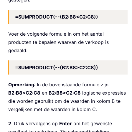
=SUMPRODUCT(--(B2:B8<C2:C8))
Voer de volgende formule in om het aantal
producten te bepalen waarvan de verkoop is
gedaald:
=SUMPRODUCT(--(B2:B8>C2:C8))
Opmerking
: In de bovenstaande formule zijn
B2:B8<C2:C8
en
B2:B8>C2:C8
logische expressies
die worden gebruikt om de waarden in kolom B te
vergelijken met de waarden in kolom C.
2
. Druk vervolgens op
Enter
om het gewenste
resultaat te verkrijgen. Zie schermafbeelding: