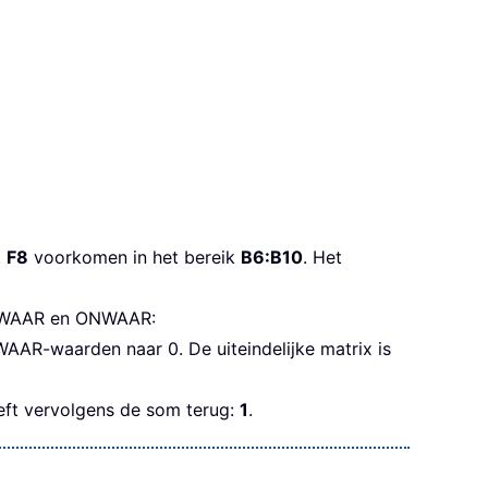
t
F8
voorkomen in het bereik
B6:B10
. Het
an WAAR en ONWAAR:
AR-waarden naar 0. De uiteindelijke matrix is
 vervolgens de som terug:
1
.