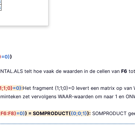
)
=0)
)
ANTAL.ALS telt hoe vaak de waarden in de cellen van
F6
to
1;1;0}
=0)
:
Het fragment {1;1;0}=0 levert een matrix op v
 minteken zet vervolgens WAAR-waarden om naar 1 en ONWA
F6:F8)
=0)
) = SOMPRODUCT(
{0;0;1}
):
SOMPRODUCT geeft