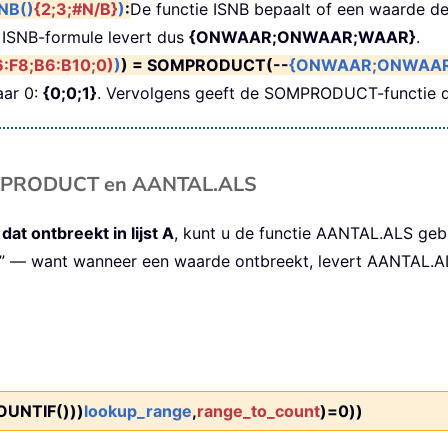
NB()
{2;3;#N/B}
)
:
De functie ISNB bepaalt of een waarde de 
 ISNB-formule levert dus
{ONWAAR;ONWAAR;WAAR}
.
:F8;B6:B10;0)
)
) = SOMPRODUCT(--
{ONWAAR;ONWAAR
ar 0:
{0;0;1}
. Vervolgens geeft de SOMPRODUCT-functie 
OMPRODUCT en AANTAL.ALS
 dat ontbreekt in lijst A
, kunt u de functie AANTAL.ALS geb
„=0” — want wanneer een waarde ontbreekt, levert AANTAL
UNTIF()))
lookup_range
,
range_to_count
)=0))