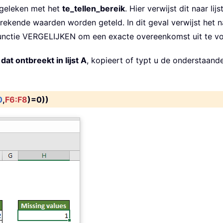
rgeleken met het
te_tellen_bereik
. Hier verwijst dit naar lijs
ekende waarden worden geteld. In dit geval verwijst het naa
unctie VERGELIJKEN om een exacte overeenkomst uit te vo
 dat ontbreekt in lijst A
, kopieert of typt u de onderstaand
0
,
F6:F8
)=0))