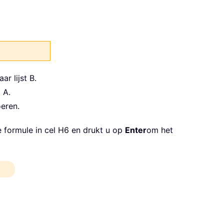
r lijst B.
t A.
eren.
e formule in cel H6 en drukt u op
Enter
om het