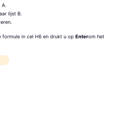
t A.
r lijst B.
eren.
e formule in cel H6 en drukt u op
Enter
om het