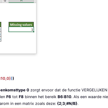
10,0)
)
)
eenkomsttype 0
zorgt ervoor dat de functie VERGELIJKEN 
llen
F6
tot
F8
binnen het bereik
B6:B10
. Als een waarde nie
aarom in een matrix zoals deze:
{2;3;#N/B}
.