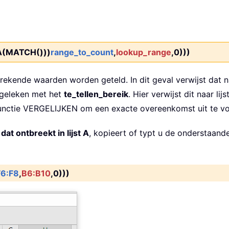
(MATCH()))
range_to_count
,
lookup_range
,0)))
ekende waarden worden geteld. In dit geval verwijst dat naa
rgeleken met het
te_tellen_bereik
. Hier verwijst dit naar lijs
unctie VERGELIJKEN om een exacte overeenkomst uit te vo
 dat ontbreekt in lijst A
, kopieert of typt u de onderstaand
F6:F8
,
B6:B10
,0)))