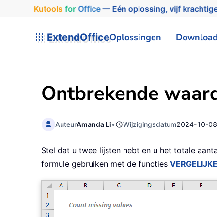
Kutools
for
Office
— Eén oplossing, vijf krachtige
ExtendOffice
Oplossingen
Downloa
Ontbrekende waard
Auteur
Amanda Li
•
Wijzigingsdatum
2024-10-0
Stel dat u twee lijsten hebt en u het totale aant
formule gebruiken met de functies
VERGELIJK