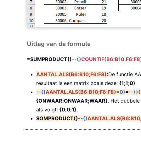
Uitleg van de formule
=SUMPRODUCT()
--()
COUNTIF(B6:B10,F6:F8
AANTAL.ALS(B6:B10;F6:F8)
:
De functie A
resultaat is een matrix zoals deze:
{1;1;0}
.
--()
AANTAL.ALS(B6:B10;F6:F8)
=0)
=
--()
{
{ONWAAR;ONWAAR;WAAR}
. Het dubbele
als volgt:
{0;0;1}
.
SOMPRODUCT()
--()
AANTAL.ALS(B6:B10;