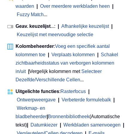
waarden
|
Over meerdere werkbladen heen
|
Fuzzy Match
...
Geav. keuzelijst
...:
|
Afhankelijke keuzelijst
|
Keuzelijst met meervoudige selectie
Kolombeheerder
:
Voeg een specifiek aantal
kolommen toe
|
Verplaats kolommen
|
Schakel
zichtbaarheidsstatus van verborgen kolommen
in/uit
|
Vergelijk kolommen met
Selecteer
Dezelfde/Verschillende Cellen
...
Uitgelichte functies
:
Rasterfocus
|
Ontwerpweergave
|
Verbeterde formulebalk
|
Werkmap- en
bladbeheerder
|
Bronnenbibliotheek
(Automatische
tekst)
|
Datumkiezer
|
Werkbladen samenvoegen
|
Versleutelen/Cellen decoderen
|
E-mails