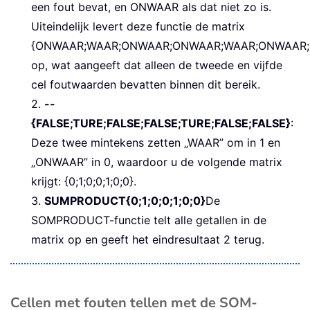
een fout bevat, en ONWAAR als dat niet zo is.
Uiteindelijk levert deze functie de matrix
{ONWAAR;WAAR;ONWAAR;ONWAAR;WAAR;ONWAAR
op, wat aangeeft dat alleen de tweede en vijfde
cel foutwaarden bevatten binnen dit bereik.
2.
--
{FALSE;TURE;FALSE;FALSE;TURE;FALSE;FALSE}
:
Deze twee mintekens zetten „WAAR” om in 1 en
„ONWAAR” in 0, waardoor u de volgende matrix
krijgt: {0;1;0;0;1;0;0}.
3.
SUMPRODUCT{0;1;0;0;1;0;0}
De
SOMPRODUCT-functie telt alle getallen in de
matrix op en geeft het eindresultaat 2 terug.
Cellen met fouten tellen met de SOM-