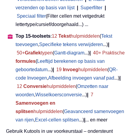
verzenden op basis van lijst
|
Superfilter
|
Speciaal filter
(Filter cellen met vetgedrukt
lettertype/cursief/doorgehaald...) ...
Top 15-toolsets
:
12
Tekst
hulpmiddelen
(
Tekst
toevoegen
,
Specifieke tekens verwijderen
...)
|
50+
Grafiek
typen
(
Gantt-diagram
...)
|
40+ Praktische
formules
(
Leeftijd berekenen op basis van
geboortedatum
...)
|
19
Invoeg
hulpmiddelen
(
QR-
code Invoegen
,
Afbeelding invoegen vanaf pad
...)
|
12
Conversie
hulpmiddelen
(
Omzetten naar
woorden
,
Wisselkoersconversie
...)
|
7
Samenvoegen en
splitsen
hulpmiddelen
(
Geavanceerd samenvoegen
van rijen
,
Excel-cellen splitsen
...)
|
... en meer
Gebruik Kutools in uw voorkeurstaal – ondersteunt