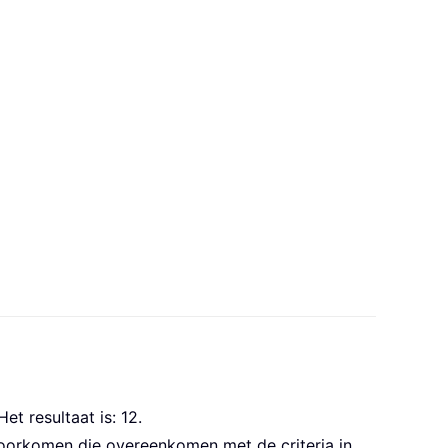
et resultaat is: 12.
oorkomen die overeenkomen met de criteria in