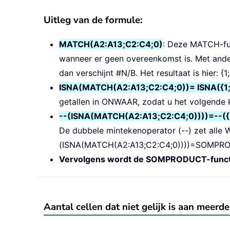
Uitleg van de formule:
MATCH(A2:A13;C2:C4;0)
: Deze MATCH-fun
wanneer er geen overeenkomst is. Met ander
dan verschijnt #N/B. Het resultaat is hier: 
ISNA(MATCH(A2:A13;C2:C4;0))= ISNA({1;#
getallen in ONWAAR, zodat u het volg
--(ISNA(MATCH(A2:A13;C2:C4;0)))
De dubbele mintekenoperator (--) zet all
(ISNA(MATCH(A2:A13;C2:C4;0))))=SOMPRODUCT
Vervolgens wordt de SOMPRODUCT-functie ge
Aantal cellen dat niet gelijk is aan meerd