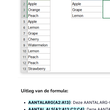
Uitleg van de formule:
AANTALARG(A2:A13)
: Deze AANTALARG-func
AANTAL.ALS(A2:A13;C2:C4)
: Deze AANTAL