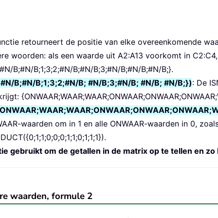
ctie retourneert de positie van elke overeenkomende waa
e woorden: als een waarde uit A2:A13 voorkomt in C2:C4, k
{1;#N/B;#N/B;1;3;2;#N/B;#N/B;3;#N/B;#N/B;#N/B;}.
N/B;#N/B;1;3;2;#N/B; #N/B;3;#N/B; #N/B; #N/B;})
: De I
ende krijgt: {ONWAAR;WAAR;WAAR;ONWAAR;ONWAAR;ONWA
)=--({ONWAAR;WAAR;WAAR;ONWAAR;ONWAAR;ONWAAR
e WAAR-waarden om in 1 en alle ONWAAR-waarden in 0, zoa
({0;1;1;0;0;0;1;1;0;1;1;1}).
bruikt om de getallen in de matrix op te tellen en zo h
ere waarden, formule 2