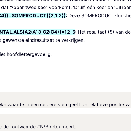
 dat ‘Appel’ twee keer voorkomt, ‘Druif’ één keer en ‘Citroen
4))=SOMPRODUCT({2;1;2})
: Deze SOMPRODUCT-functie te
AL.ALS(A2:A13;C2:C4))=12-5
: Het resultaat (5) van
et gewenste eindresultaat te verkrijgen.
et hoofdlettergevoelig.
e waarde in een celbereik en geeft de relatieve positie va
le de foutwaarde #N/B retourneert.