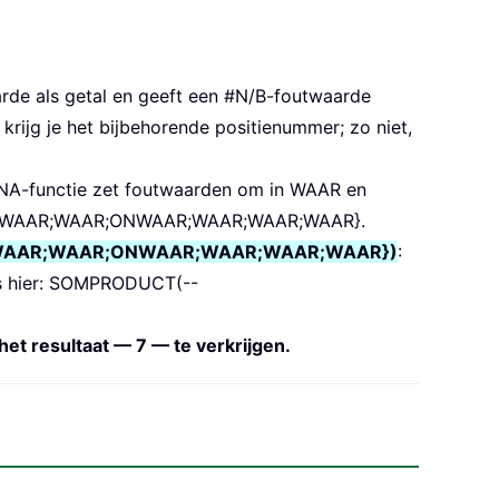
rde als getal en geeft een #N/B-foutwaarde
rijg je het bijbehorende positienummer; zo niet,
SNA-functie zet foutwaarden om in WAAR en
AR;WAAR;WAAR;ONWAAR;WAAR;WAAR;WAAR}.
;WAAR;WAAR;ONWAAR;WAAR;WAAR;WAAR})
:
ls hier: SOMPRODUCT(--
et resultaat — 7 — te verkrijgen.