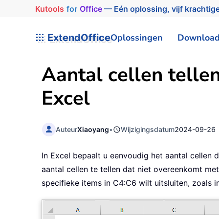
Kutools
for
Office
— Eén oplossing, vijf krachtige
ExtendOffice
Oplossingen
Downloa
Aantal cellen telle
Excel
Auteur
Xiaoyang
•
Wijzigingsdatum
2024-09-26
In Excel bepaalt u eenvoudig het aantal cellen 
aantal cellen te tellen dat niet overeenkomt me
specifieke items in C4:C6 wilt uitsluiten, zoals 