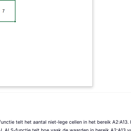
tie telt het aantal niet-lege cellen in het bereik A2:A13. H
.ALS-functie telt hoe vaak de waarden in bereik A2:A13 v