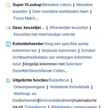
Super VLookup
:
Meerdere criteria
|
Meerdere
waarden
|
Over meerdere werkbladen heen
|
Fuzzy Match
...
Geav. keuzelijst
...:
|
Afhankelijke keuzelijst
|
Keuzelijst met meervoudige selectie
Kolombeheerder
:
Voeg een specifiek aantal
kolommen toe
|
Verplaats kolommen
|
Schakel
zichtbaarheidsstatus van verborgen kolommen
in/uit
|
Vergelijk kolommen met
Selecteer
Dezelfde/Verschillende Cellen
...
Uitgelichte functies
:
Rasterfocus
|
Ontwerpweergave
|
Verbeterde formulebalk
|
Werkmap- en
bladbeheerder
|
Bronnenbibliotheek
(Automatische
tekst)
|
Datumkiezer
|
Werkbladen samenvoegen
|