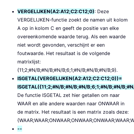
VERGELIJKEN(A2:A12;C2:C12;0)
: Deze
VERGELIJKEN-functie zoekt de namen uit kolom
A op in kolom C en geeft de positie van elke
overeenkomende waarde terug. Als een waarde
niet wordt gevonden, verschijnt er een
foutwaarde. Het resultaat is de volgende
matrixlijst:
{11;2;#N/B;#N/B;#N/B;6;1;#N/B;#N/B;#N/B;9}.
ISGETAL(VERGELIJKEN(A2:A12;C2:C12;0))=
ISGETAL({11;2;#N/B;#N/B;#N/B;6;1;#N/B;#N/B;#N
De functie ISGETAL zet hier getallen om naar
WAAR en alle andere waarden naar ONWAAR in
de matrix. Het resultaat is een matrix zoals deze:
{WAAR;WAAR;ONWAAR;ONWAAR;ONWAAR;WAAR;W
--