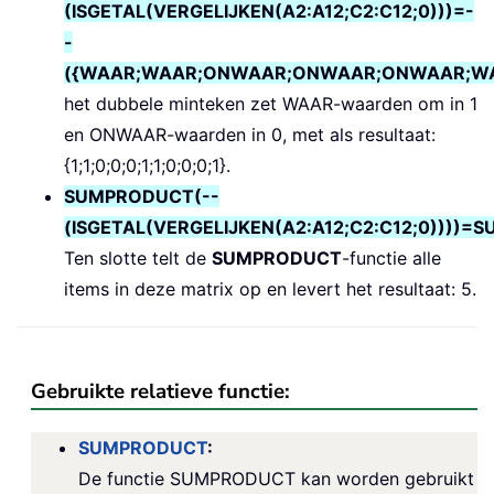
(ISGETAL(VERGELIJKEN(A2:A12;C2:C12;0)))=-
-
({WAAR;WAAR;ONWAAR;ONWAAR;ONWAAR;W
het dubbele minteken zet WAAR-waarden om in 1
en ONWAAR-waarden in 0, met als resultaat:
{1;1;0;0;0;1;1;0;0;0;1}.
SUMPRODUCT(--
(ISGETAL(VERGELIJKEN(A2:A12;C2:C12;0))))=SUM
Ten slotte telt de
SUMPRODUCT
-functie alle
items in deze matrix op en levert het resultaat: 5.
Gebruikte relatieve functie:
SUMPRODUCT
:
De functie SUMPRODUCT kan worden gebruikt