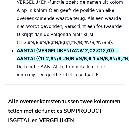
VERGELIJKEN-functie zoekt de namen uit kolom
A op in kolom C en geeft de positie van elke
overeenkomende waarde terug. Als een waarde
niet wordt gevonden, verschijnt een foutwaarde.
U krijgt dan de volgende matrixlijst:
{11;2;#N/B;#N/B;#N/B;6;1;#N/B;#N/B;#N/B;9}.
AANTAL(VERGELIJKEN(A2:A12;C2:C12;0)) =
AANTAL({11;2;#N/B;#N/B;#N/B;6;1;#N/B;#N/B;#N
De functie AANTAL telt de getallen in de
matrixlijst en geeft zo het resultaat: 5.
Alle overeenkomsten tussen twee kolommen
tellen met de functies SUMPRODUCT,
ISGETAL en VERGELIJKEN