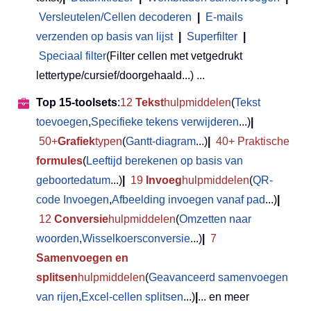
Versleutelen/Cellen decoderen
|
E-mails
verzenden op basis van lijst
|
Superfilter
|
Speciaal filter
(Filter cellen met vetgedrukt
lettertype/cursief/doorgehaald...) ...
Top 15-toolsets
:
12
Tekst
hulpmiddelen
(
Tekst
toevoegen
,
Specifieke tekens verwijderen
...)
|
50+
Grafiek
typen
(
Gantt-diagram
...)
|
40+ Praktische
formules
(
Leeftijd berekenen op basis van
geboortedatum
...)
|
19
Invoeg
hulpmiddelen
(
QR-
code Invoegen
,
Afbeelding invoegen vanaf pad
...)
|
12
Conversie
hulpmiddelen
(
Omzetten naar
woorden
,
Wisselkoersconversie
...)
|
7
Samenvoegen en
splitsen
hulpmiddelen
(
Geavanceerd samenvoegen
van rijen
,
Excel-cellen splitsen
...)
|
... en meer