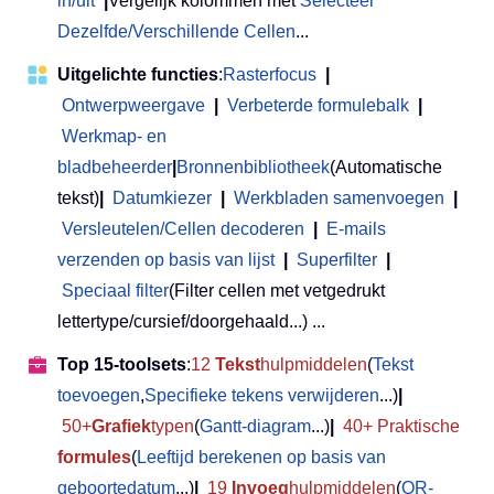
in/uit
|
Vergelijk kolommen met
Selecteer
Dezelfde/Verschillende Cellen
...
Uitgelichte functies
:
Rasterfocus
|
Ontwerpweergave
|
Verbeterde formulebalk
|
Werkmap- en
bladbeheerder
|
Bronnenbibliotheek
(Automatische
tekst)
|
Datumkiezer
|
Werkbladen samenvoegen
|
Versleutelen/Cellen decoderen
|
E-mails
verzenden op basis van lijst
|
Superfilter
|
Speciaal filter
(Filter cellen met vetgedrukt
lettertype/cursief/doorgehaald...) ...
Top 15-toolsets
:
12
Tekst
hulpmiddelen
(
Tekst
toevoegen
,
Specifieke tekens verwijderen
...)
|
50+
Grafiek
typen
(
Gantt-diagram
...)
|
40+ Praktische
formules
(
Leeftijd berekenen op basis van
geboortedatum
...)
|
19
Invoeg
hulpmiddelen
(
QR-