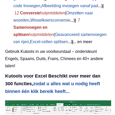
code Invoegen
,
Afbeelding invoegen vanaf pad
...)
|
12
Conversie
hulpmiddelen
(
Omzetten naar
woorden
,
Wisselkoersconversie
...)
|
7
Samenvoegen en
splitsen
hulpmiddelen
(
Geavanceerd samenvoegen
van rijen
,
Excel-cellen splitsen
...)
|
... en meer
Gebruik Kutools in uw voorkeurstaal – ondersteunt
Engels, Spaans, Duits, Frans, Chinees en 40+ andere
talen!
Kutools voor Excel Beschikt over meer dan
300 functies,
zodat u alles wat u nodig heeft
binnen één klik bereik heeft...