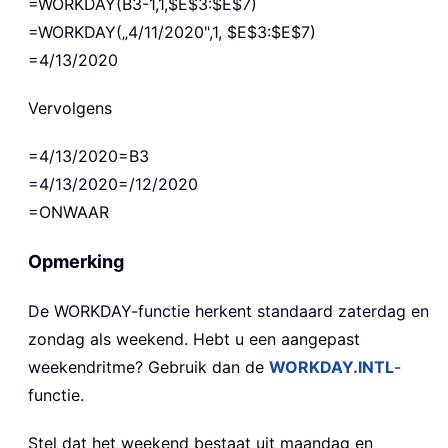
=WORKDAY(B3-1,1,$E$3:$E$7)
=WORKDAY(„4/11/2020",1, $E$3:$E$7)
=4/13/2020
Vervolgens
=4/13/2020=B3
=4/13/2020=/12/2020
=ONWAAR
Opmerking
De WORKDAY-functie herkent standaard zaterdag en
zondag als weekend. Hebt u een aangepast
weekendritme? Gebruik dan de
WORKDAY.INTL
-
functie.
Stel dat het weekend bestaat uit maandag en