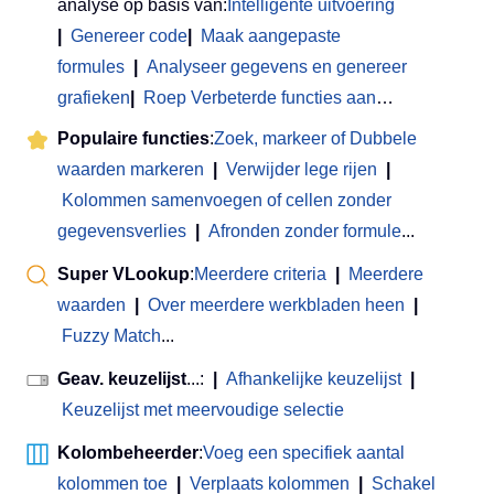
analyse op basis van:
Intelligente uitvoering
|
Genereer code
|
Maak aangepaste
formules
|
Analyseer gegevens en genereer
grafieken
|
Roep Verbeterde functies aan
…
Populaire functies
:
Zoek, markeer of Dubbele
waarden markeren
|
Verwijder lege rijen
|
Kolommen samenvoegen of cellen zonder
gegevensverlies
|
Afronden zonder formule
...
Super VLookup
:
Meerdere criteria
|
Meerdere
waarden
|
Over meerdere werkbladen heen
|
Fuzzy Match
...
Geav. keuzelijst
...:
|
Afhankelijke keuzelijst
|
Keuzelijst met meervoudige selectie
Kolombeheerder
:
Voeg een specifiek aantal
kolommen toe
|
Verplaats kolommen
|
Schakel