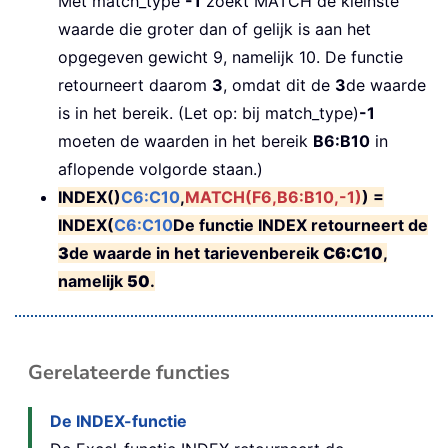
Met match_type
-1
zoekt MATCH de kleinste
waarde die groter dan of gelijk is aan het
opgegeven gewicht 9, namelijk 10. De functie
retourneert daarom
3
, omdat dit de
3
de waarde
is in het bereik. (Let op: bij match_type)
-1
moeten de waarden in het bereik
B6:B10
in
aflopende volgorde staan.)
INDEX()
C6:C10
,
MATCH(F6,B6:B10,-1)
) =
INDEX(
C6:C10
De functie INDEX retourneert de
3
de waarde in het tarievenbereik
C6:C10
,
namelijk
50
.
Gerelateerde functies
De INDEX-functie