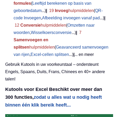
formules
(
Leeftijd berekenen op basis van
geboortedatum
...)
|
19
Invoeg
hulpmiddelen
(
QR-
code Invoegen
,
Afbeelding invoegen vanaf pad
...)
|
12
Conversie
hulpmiddelen
(
Omzetten naar
woorden
,
Wisselkoersconversie
...)
|
7
Samenvoegen en
splitsen
hulpmiddelen
(
Geavanceerd samenvoegen
van rijen
,
Excel-cellen splitsen
...)
|
... en meer
Gebruik Kutools in uw voorkeurstaal – ondersteunt
Engels, Spaans, Duits, Frans, Chinees en 40+ andere
talen!
Kutools voor Excel Beschikt over meer dan
300 functies,
zodat u alles wat u nodig heeft
binnen één klik bereik heeft...