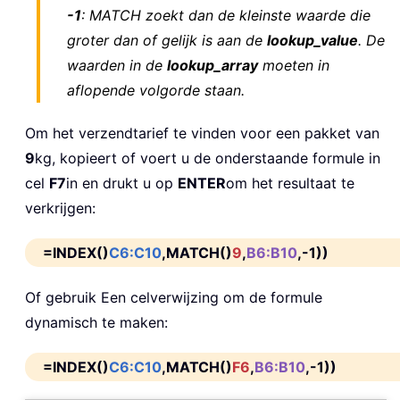
-1
: MATCH zoekt dan de kleinste waarde die
groter dan of gelijk is aan de
lookup_value
. De
waarden in de
lookup_array
moeten in
aflopende volgorde staan.
Om het verzendtarief te vinden voor een pakket van
9
kg, kopieert of voert u de onderstaande formule in
cel
F7
in en drukt u op
ENTER
om het resultaat te
verkrijgen:
=INDEX()
C6:C10
,MATCH()
9
,
B6:B10
,-1))
Of gebruik Een celverwijzing om de formule
dynamisch te maken:
=INDEX()
C6:C10
,MATCH()
F6
,
B6:B10
,-1))