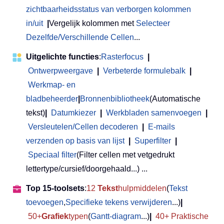
zichtbaarheidsstatus van verborgen kolommen
in/uit
|
Vergelijk kolommen met
Selecteer
Dezelfde/Verschillende Cellen
...
Uitgelichte functies
:
Rasterfocus
|
Ontwerpweergave
|
Verbeterde formulebalk
|
Werkmap- en
bladbeheerder
|
Bronnenbibliotheek
(Automatische
tekst)
|
Datumkiezer
|
Werkbladen samenvoegen
|
Versleutelen/Cellen decoderen
|
E-mails
verzenden op basis van lijst
|
Superfilter
|
Speciaal filter
(Filter cellen met vetgedrukt
lettertype/cursief/doorgehaald...) ...
Top 15-toolsets
:
12
Tekst
hulpmiddelen
(
Tekst
toevoegen
,
Specifieke tekens verwijderen
...)
|
50+
Grafiek
typen
(
Gantt-diagram
...)
|
40+ Praktische