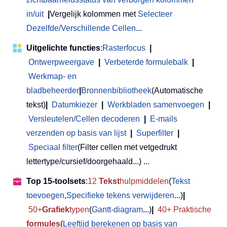
in/uit
|
Vergelijk kolommen met
Selecteer
Dezelfde/Verschillende Cellen
...
Uitgelichte functies
:
Rasterfocus
|
Ontwerpweergave
|
Verbeterde formulebalk
|
Werkmap- en
bladbeheerder
|
Bronnenbibliotheek
(Automatische
tekst)
|
Datumkiezer
|
Werkbladen samenvoegen
|
Versleutelen/Cellen decoderen
|
E-mails
verzenden op basis van lijst
|
Superfilter
|
Speciaal filter
(Filter cellen met vetgedrukt
lettertype/cursief/doorgehaald...) ...
Top 15-toolsets
:
12
Tekst
hulpmiddelen
(
Tekst
toevoegen
,
Specifieke tekens verwijderen
...)
|
50+
Grafiek
typen
(
Gantt-diagram
...)
|
40+ Praktische
formules
(
Leeftijd berekenen op basis van