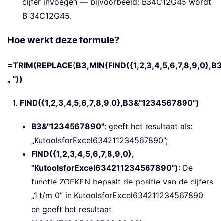
cijfer invoegen — bijvoorbeeld: B34C12G45 wordt
B 34C12G45.
Hoe werkt deze formule?
=TRIM(REPLACE(B3,MIN(FIND({1,2,3,4,5,6,7,8,9,0},B
„ "))
1.
FIND({1,2,3,4,5,6,7,8,9,0},B3&"1234567890")
B3&"1234567890"
: geeft het resultaat als:
„KutoolsforExcel634211234567890”;
FIND({1,2,3,4,5,6,7,8,9,0},
"KutoolsforExcel634211234567890")
: De
functie ZOEKEN bepaalt de positie van de cijfers
„1 t/m 0” in KutoolsforExcel634211234567890
en geeft het resultaat