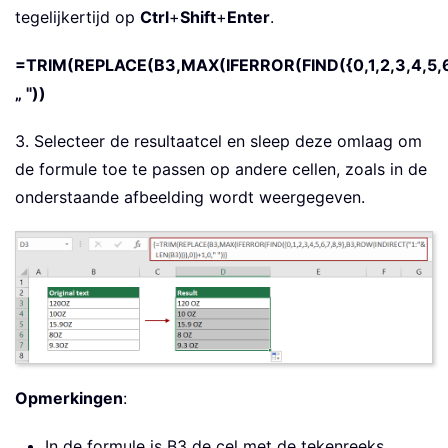
tegelijkertijd op
Ctrl
+
Shift
+
Enter
.
=TRIM(REPLACE(B3,MAX(IFERROR(FIND({0,1,2,3,4,5,6,
„ "))
3. Selecteer de resultaatcel en sleep deze omlaag om
de formule toe te passen op andere cellen, zoals in de
onderstaande afbeelding wordt weergegeven.
Opmerkingen
:
In de formule is B3 de cel met de tekenreeks