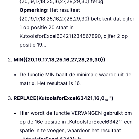
{20,19,17,18,25,16,27,28,29,30} terug.
Opmerking
: Het resultaat
{20,19,17,18,25,16,27,28,29,30} betekent dat cijfer
1 op positie 20 staat in
KutoolsforExcel634211234567890, cijfer 2 op
positie 19…
2.
MIN({20,19,17,18,25,16,27,28,29,30})
De functie MIN haalt de minimale waarde uit de
matrix. Het resultaat is 16.
3.
REPLACE(KutoolsforExcel63421,16,0,„ ")
Hier wordt de functie VERVANGEN gebruikt om
op de 16e positie in „KutoolsforExcel63421” een
spatie in te voegen, waardoor het resultaat