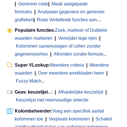
|
Genereer code
|
Maak aangepaste
formules
|
Analyseer gegevens en genereer
grafieken
|
Roep Verbeterde functies aan
…
Populaire functies
:
Zoek, markeer of Dubbele
waarden markeren
|
Verwijder lege rijen
|
Kolommen samenvoegen of cellen zonder
gegevensverlies
|
Afronden zonder formule
...
Super VLookup
:
Meerdere criteria
|
Meerdere
waarden
|
Over meerdere werkbladen heen
|
Fuzzy Match
...
Geav. keuzelijst
...:
|
Afhankelijke keuzelijst
|
Keuzelijst met meervoudige selectie
Kolombeheerder
:
Voeg een specifiek aantal
kolommen toe
|
Verplaats kolommen
|
Schakel
zichtbaarheidsstatus van verborgen kolommen