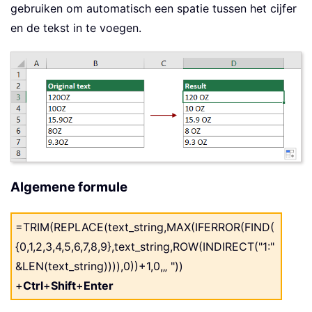
gebruiken om automatisch een spatie tussen het cijfer
en de tekst in te voegen.
Algemene formule
=TRIM(REPLACE(text_string,MAX(IFERROR(FIND(
{0,1,2,3,4,5,6,7,8,9},text_string,ROW(INDIRECT("1:"
&LEN(text_string)))),0))+1,0,„ "))
+
Ctrl
+
Shift
+
Enter