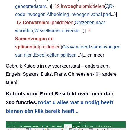
geboortedatum
...)
|
19
Invoeg
hulpmiddelen
(
QR-
code Invoegen
,
Afbeelding invoegen vanaf pad
...)
|
12
Conversie
hulpmiddelen
(
Omzetten naar
woorden
,
Wisselkoersconversie
...)
|
7
Samenvoegen en
splitsen
hulpmiddelen
(
Geavanceerd samenvoegen
van rijen
,
Excel-cellen splitsen
...)
|
... en meer
Gebruik Kutools in uw voorkeurstaal – ondersteunt
Engels, Spaans, Duits, Frans, Chinees en 40+ andere
talen!
Kutools voor Excel Beschikt over meer dan
300 functies,
zodat u alles wat u nodig heeft
binnen één klik bereik heeft...