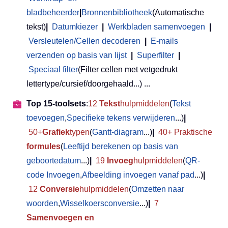
bladbeheerder
|
Bronnenbibliotheek
(Automatische
tekst)
|
Datumkiezer
|
Werkbladen samenvoegen
|
Versleutelen/Cellen decoderen
|
E-mails
verzenden op basis van lijst
|
Superfilter
|
Speciaal filter
(Filter cellen met vetgedrukt
lettertype/cursief/doorgehaald...) ...
Top 15-toolsets
:
12
Tekst
hulpmiddelen
(
Tekst
toevoegen
,
Specifieke tekens verwijderen
...)
|
50+
Grafiek
typen
(
Gantt-diagram
...)
|
40+ Praktische
formules
(
Leeftijd berekenen op basis van
geboortedatum
...)
|
19
Invoeg
hulpmiddelen
(
QR-
code Invoegen
,
Afbeelding invoegen vanaf pad
...)
|
12
Conversie
hulpmiddelen
(
Omzetten naar
woorden
,
Wisselkoersconversie
...)
|
7
Samenvoegen en