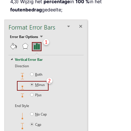
4,3) Wijzig het
percentage
in
100 %
in het
foutenbedrag
gedeelte;