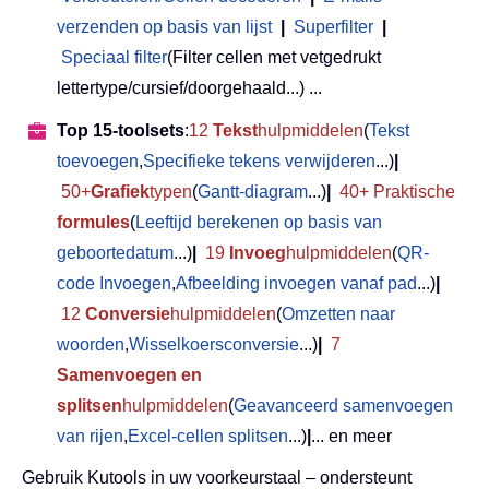
verzenden op basis van lijst
|
Superfilter
|
Speciaal filter
(Filter cellen met vetgedrukt
lettertype/cursief/doorgehaald...) ...
Top 15-toolsets
:
12
Tekst
hulpmiddelen
(
Tekst
toevoegen
,
Specifieke tekens verwijderen
...)
|
50+
Grafiek
typen
(
Gantt-diagram
...)
|
40+ Praktische
formules
(
Leeftijd berekenen op basis van
geboortedatum
...)
|
19
Invoeg
hulpmiddelen
(
QR-
code Invoegen
,
Afbeelding invoegen vanaf pad
...)
|
12
Conversie
hulpmiddelen
(
Omzetten naar
woorden
,
Wisselkoersconversie
...)
|
7
Samenvoegen en
splitsen
hulpmiddelen
(
Geavanceerd samenvoegen
van rijen
,
Excel-cellen splitsen
...)
|
... en meer
Gebruik Kutools in uw voorkeurstaal – ondersteunt