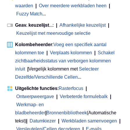
waarden
|
Over meerdere werkbladen heen
|
Fuzzy Match
...
Geav. keuzelijst
...:
|
Afhankelijke keuzelijst
|
Keuzelijst met meervoudige selectie
Kolombeheerder
:
Voeg een specifiek aantal
kolommen toe
|
Verplaats kolommen
|
Schakel
zichtbaarheidsstatus van verborgen kolommen
in/uit
|
Vergelijk kolommen met
Selecteer
Dezelfde/Verschillende Cellen
...
Uitgelichte functies
:
Rasterfocus
|
Ontwerpweergave
|
Verbeterde formulebalk
|
Werkmap- en
bladbeheerder
|
Bronnenbibliotheek
(Automatische
tekst)
|
Datumkiezer
|
Werkbladen samenvoegen
|
Versleutelen/Cellen decoderen
|
E-mails