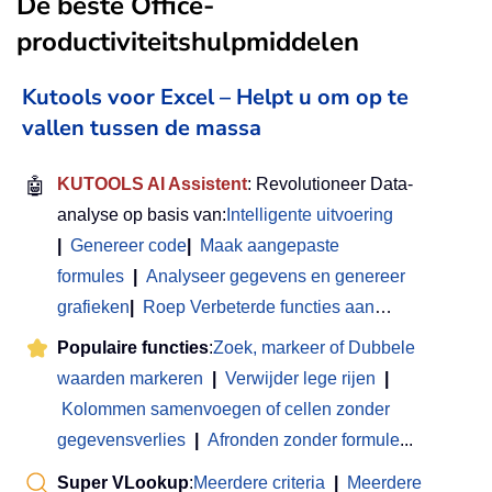
De beste Office-
productiviteitshulpmiddelen
Kutools voor Excel – Helpt u om op te
vallen tussen de massa
🤖
KUTOOLS AI Assistent
: Revolutioneer Data-
analyse op basis van:
Intelligente uitvoering
|
Genereer code
|
Maak aangepaste
formules
|
Analyseer gegevens en genereer
grafieken
|
Roep Verbeterde functies aan
…
Populaire functies
:
Zoek, markeer of Dubbele
waarden markeren
|
Verwijder lege rijen
|
Kolommen samenvoegen of cellen zonder
gegevensverlies
|
Afronden zonder formule
...
Super VLookup
:
Meerdere criteria
|
Meerdere