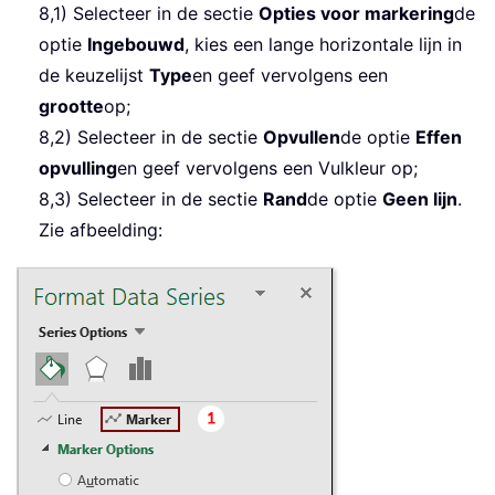
8,1) Selecteer in de sectie
Opties voor markering
de
optie
Ingebouwd
, kies een lange horizontale lijn in
de keuzelijst
Type
en geef vervolgens een
grootte
op;
8,2) Selecteer in de sectie
Opvullen
de optie
Effen
opvulling
en geef vervolgens een Vulkleur op;
8,3) Selecteer in de sectie
Rand
de optie
Geen lijn
.
Zie afbeelding: