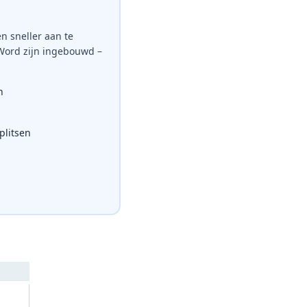
n sneller aan te
 Word zijn ingebouwd –
n
litsen