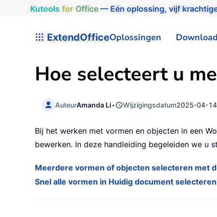
Kutools
for
Office
— Eén oplossing, vijf krachtige
ExtendOffice
Oplossingen
Downloa
Hoe selecteert u me
Auteur
Amanda Li
•
Wijzigingsdatum
2025-04-1
Bij het werken met vormen en objecten in een Wor
bewerken. In deze handleiding begeleiden we u s
Meerdere vormen of objecten selecteren met de
Snel alle vormen in Huidig document selectere