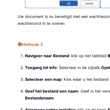
Uw document is nu beveiligd met een wachtwoord
wachtwoord in te voeren.
🔵Methode 2
Navigeer naar Bestand
: klik op het tabblad
B
Toegang tot Info
: Selecteer in de zijbalk
Opsl
Selecteer een map
: Kies waar u het bestand 
Geef het bestand een naam
: Geef in het ven
Bestandsnaam
.
Algemene opties instellen
: klik op de knop
E