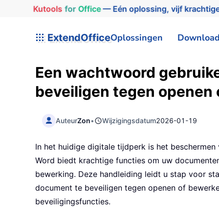
Kutools
for
Office
— Eén oplossing, vijf krachtige
ExtendOffice
Oplossingen
Downloa
Een wachtwoord gebruik
beveiligen tegen openen
Auteur
Zon
•
Wijzigingsdatum
2026-01-19
In het huidige digitale tijdperk is het beschermen
Word biedt krachtige functies om uw documenten
bewerking. Deze handleiding leidt u stap voor s
document te beveiligen tegen openen of bewerken
beveiligingsfuncties.