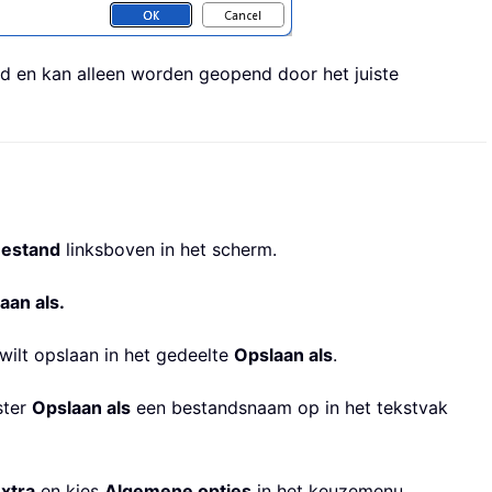
 en kan alleen worden geopend door het juiste
estand
linksboven in het scherm.
aan als.
wilt opslaan in het gedeelte
Opslaan als
.
ster
Opslaan als
een bestandsnaam op in het tekstvak
xtra
en kies
Algemene opties
in het keuzemenu.