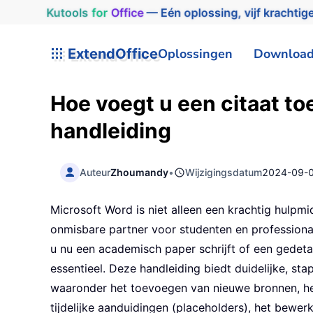
Kutools
for
Office
— Eén oplossing, vijf krachtige
ExtendOffice
Oplossingen
Downloa
Hoe voegt u een citaat to
handleiding
Auteur
Zhoumandy
•
Wijzigingsdatum
2024-09-
Microsoft Word is niet alleen een krachtig hulp
onmisbare partner voor studenten en professionals
u nu een academisch paper schrijft of een gedetai
essentieel. Deze handleiding biedt duidelijke, sta
waaronder het toevoegen van nieuwe bronnen, he
tijdelijke aanduidingen (placeholders), het bewer