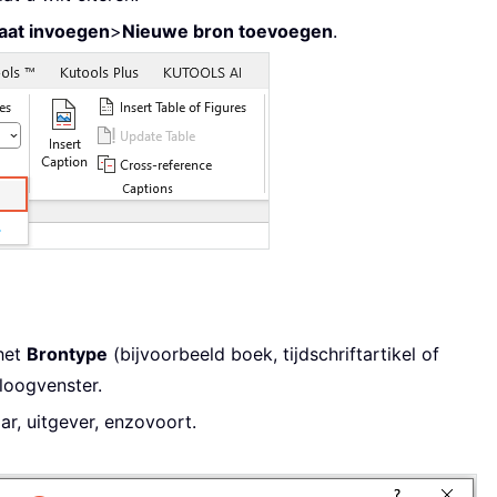
taat invoegen
>
Nieuwe bron toevoegen
.
het
Brontype
(bijvoorbeeld boek, tijdschriftartikel of
loogvenster.
jaar, uitgever, enzovoort.