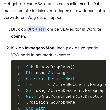
Het gebruik van VBA-code is een snelle en efficiënte
manier om alle initialenversieringen uit uw document te
verwijderen. Volg deze stappen:
Druk op
Alt + F11
om de VBA-editor in Word te
openen.
Klik op
Invoegen
>
Module
en plak de volgende
VBA-code in het modulevenster.
Copy
Sub
 RemoveDropCaps
(
)
Dim
 oRng 
As
On
Error
Resume
Next
For
 i
=
1
To
 ActiveDocument
.
Paragrap
Set
 oRng
=
ActiveDocument
.
Paragraphs
With
 oRng
.
Paragraphs
(
1
)
.
.
Position
=
End
With