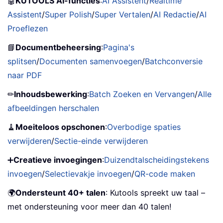
🤖
KUTOOLS AI-functies
:
AI Assistent
/
Realtime
Assistent
/
Super Polish
/
Super Vertalen
/
AI Redactie
/
AI
Proeflezen
📘
Documentbeheersing
:
Pagina's
splitsen
/
Documenten samenvoegen
/
Batchconversie
naar PDF
✏
Inhoudsbewerking
:
Batch Zoeken en Vervangen
/
Alle
afbeeldingen herschalen
🧹
Moeiteloos opschonen
:
Overbodige spaties
verwijderen
/
Sectie-einde verwijderen
➕
Creatieve invoegingen
:
Duizendtalscheidingstekens
invoegen
/
Selectievakje invoegen
/
QR-code maken
🌍
Ondersteunt 40+ talen
: Kutools spreekt uw taal –
met ondersteuning voor meer dan 40 talen!