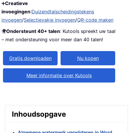
➕
Creatieve
invoegingen
:
Duizendtalscheidingstekens
invoegen
/
Selectievakje invoegen
/
QR-code maken
🌍
Ondersteunt 40+ talen
: Kutools spreekt uw taal
– met ondersteuning voor meer dan 40 talen!
Gratis downloaden
Nu kopen
Meer informatie over Kutools
Inhoudsopgave
Algemene watermerk verwijderen in Word