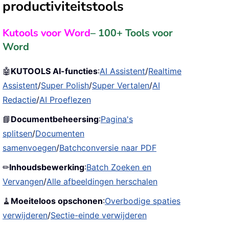
productiviteitstools
Kutools voor Word
– 100+ Tools voor
Word
🤖
KUTOOLS AI-functies
:
AI Assistent
/
Realtime
Assistent
/
Super Polish
/
Super Vertalen
/
AI
Redactie
/
AI Proeflezen
📘
Documentbeheersing
:
Pagina's
splitsen
/
Documenten
samenvoegen
/
Batchconversie naar PDF
✏
Inhoudsbewerking
:
Batch Zoeken en
Vervangen
/
Alle afbeeldingen herschalen
🧹
Moeiteloos opschonen
:
Overbodige spaties
verwijderen
/
Sectie-einde verwijderen