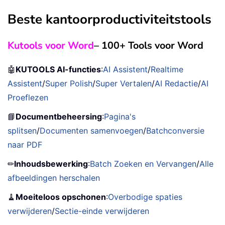
Beste kantoorproductiviteitstools
Kutools voor Word
– 100+ Tools voor Word
🤖
KUTOOLS AI-functies
:
AI Assistent
/
Realtime
Assistent
/
Super Polish
/
Super Vertalen
/
AI Redactie
/
AI
Proeflezen
📘
Documentbeheersing
:
Pagina's
splitsen
/
Documenten samenvoegen
/
Batchconversie
naar PDF
✏
Inhoudsbewerking
:
Batch Zoeken en Vervangen
/
Alle
afbeeldingen herschalen
🧹
Moeiteloos opschonen
:
Overbodige spaties
verwijderen
/
Sectie-einde verwijderen