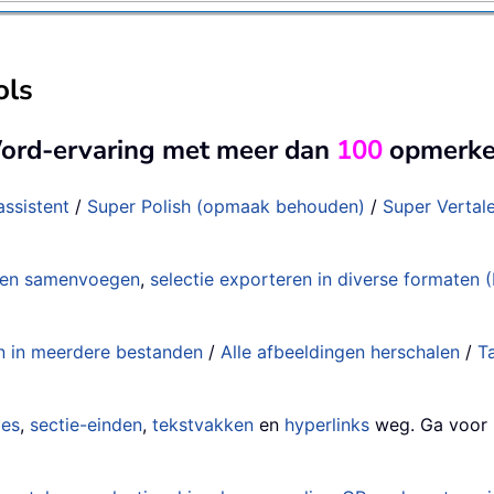
ols
Word-ervaring met meer dan
100
opmerkel
assistent
/
Super Polish (opmaak behouden)
/
Super Verta
en samenvoegen
,
selectie exporteren in diverse format
n in meerdere bestanden
/
Alle afbeeldingen herschalen
/
T
ies
,
sectie-einden
,
tekstvakken
en
hyperlinks
weg. Ga voor 