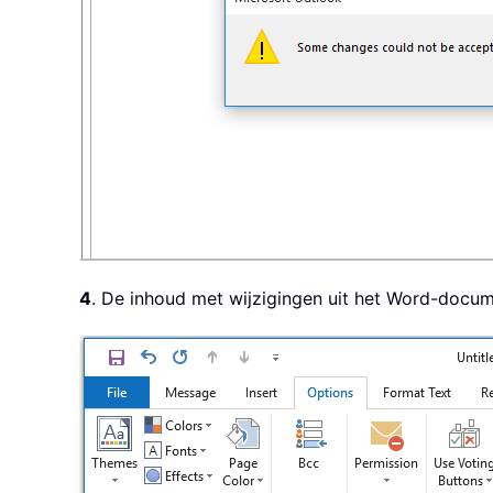
4
. De inhoud met wijzigingen uit het Word-docume