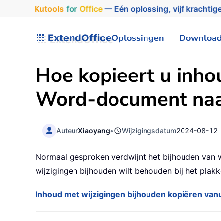
Kutools
for
Office
— Eén oplossing, vijf krachtige
ExtendOffice
Oplossingen
Downloa
Hoe kopieert u inho
Word-document naa
Auteur
Xiaoyang
•
Wijzigingsdatum
2024-08-12
Normaal gesproken verdwijnt het bijhouden van w
wijzigingen bijhouden wilt behouden bij het plakk
Inhoud met wijzigingen bijhouden kopiëren va