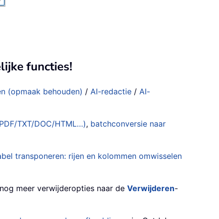
ijke functies!
len (opmaak behouden)
/
AI-redactie
/
AI-
en (PDF/TXT/DOC/HTML…)
,
batchconversie naar
abel transponeren: rijen en kolommen omwisselen
nog meer verwijderopties naar de
Verwijderen
-