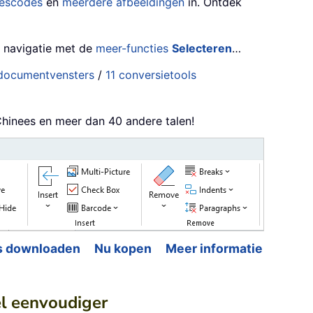
jescodes
en
meerdere afbeeldingen
in. Ontdek
e navigatie met de
meer-functies
Selecteren
…
 documentvensters
/
11 conversietools
 Chinees en meer dan 40 andere talen!
s downloaden
Nu kopen
Meer informatie
el eenvoudiger