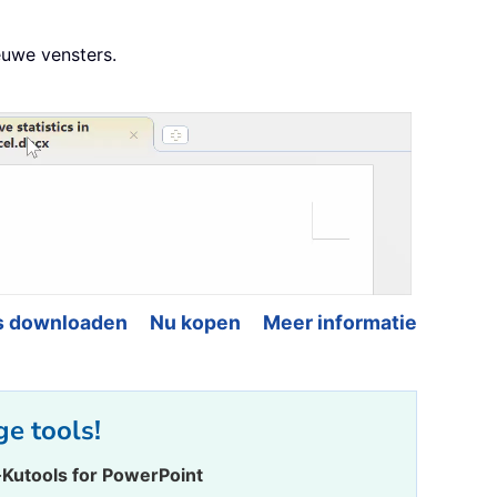
euwe vensters.
s downloaden
Nu kopen
Meer informatie
ge tools!
·
Kutools for PowerPoint