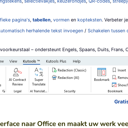
ingstekens
,
selectievakjes
,
keuzerondjes
,
QR-codes
,
streep
fieke pagina's
,
tabellen
,
vormen
en
kopteksten
. Verbeter j
utomatisch herhalende tekst invoegen
/
Schakelen tussen
 voorkeurstaal – ondersteunt Engels, Spaans, Duits, Frans,
Grati
terface naar Office en maakt uw werk ve