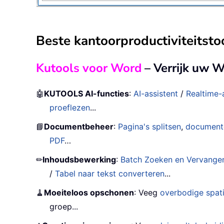
Beste kantoorproductiviteitsto
Kutools voor Word
– Verrijk uw 
🤖
KUTOOLS AI-functies
:
AI-assistent
/
Realtime-
proeflezen
...
📘
Documentbeheer
:
Pagina's splitsen
,
document
PDF
…
✏
Inhoudsbewerking
:
Batch Zoeken en Vervange
/
Tabel naar tekst converteren
...
🧹
Moeiteloos opschonen
: Veeg
overbodige spat
groep...