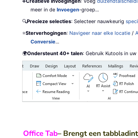
➕
Creatieve invoegingen
: Voeg
duizendtalscheid
meer in de
Invoegen
-groep...
🔍
Precieze selecties
: Selecteer nauwkeurig
speci
⭐
Sterverhogingen
:
Navigeer naar elke locatie
/
A
Conversie
...
🌍
Ondersteunt 40+ talen
: Gebruik Kutools in uw
Office Tab
– Brengt een tabbladin