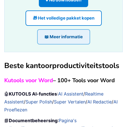
🎁 Het volledige pakket kopen
📖 Meer informatie
Beste kantoorproductiviteitstools
Kutools voor Word
– 100+ Tools voor Word
🤖
KUTOOLS AI-functies
:
AI Assistent
/
Realtime
Assistent
/
Super Polish
/
Super Vertalen
/
AI Redactie
/
AI
Proeflezen
📘
Documentbeheersing
:
Pagina's