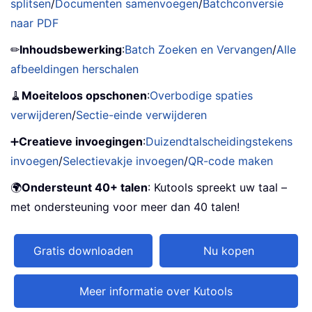
splitsen
/
Documenten samenvoegen
/
Batchconversie
naar PDF
✏
Inhoudsbewerking
:
Batch Zoeken en Vervangen
/
Alle
afbeeldingen herschalen
🧹
Moeiteloos opschonen
:
Overbodige spaties
verwijderen
/
Sectie-einde verwijderen
➕
Creatieve invoegingen
:
Duizendtalscheidingstekens
invoegen
/
Selectievakje invoegen
/
QR-code maken
🌍
Ondersteunt 40+ talen
: Kutools spreekt uw taal –
met ondersteuning voor meer dan 40 talen!
Gratis downloaden
Nu kopen
Meer informatie over Kutools