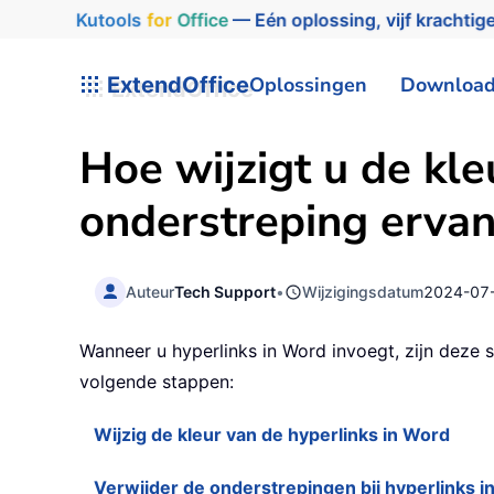
Kutools
for
Office
— Eén oplossing, vijf krachtige
ExtendOffice
Oplossingen
Downloa
Hoe wijzigt u de kle
onderstreping ervan
Auteur
Tech Support
•
Wijzigingsdatum
2024-07
Wanneer u hyperlinks in Word invoegt, zijn deze 
volgende stappen:
Wijzig de kleur van de hyperlinks in Word
Verwijder de onderstrepingen bij hyperlinks i