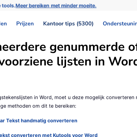
 tools.
Meer bereiken met minder moeite.
den
Prijzen
Kantoor tips (5300)
Ondersteuni
meerdere genummerde o
orziene lijsten in Word
kenslijsten in Word, moet u deze mogelijk converteren n
ige methoden om dit te bereiken:
r Tekst handmatig converteren
kst converteren met Kutools voor Word