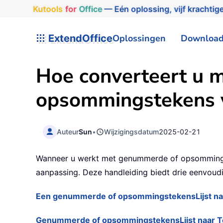
Kutools
for
Office
— Eén oplossing, vijf krachtige
ExtendOffice
Oplossingen
Downloa
Hoe converteert u 
opsommingstekens vo
Auteur
Sun
•
Wijzigingsdatum
2025-02-21
Wanneer u werkt met genummerde of opsommingste
aanpassing. Deze handleiding biedt drie eenvoud
Een genummerde of opsommingstekensLijst naa
Genummerde of opsommingstekensLijst naar Te