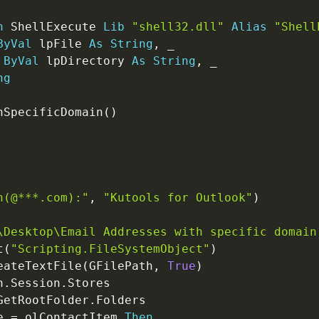
n
 ShellExecute 
Lib
"shell32.dll"
Alias
"Shell
ByVal
 lpFile 
As
String
,
_
ByVal
 lpDirectory 
As
String
,
_
ng
nSpecificDomain
(
)
n(@***.com):"
,
"Kutools for Outlook"
)
\Desktop\Email Addresses with specific domain
t
(
"Scripting.FileSystemObject"
)
eateTextFile
(
GFilePath
,
True
)
n
.
Session
.
Stores

GetRootFolder
.
Folders

e 
=
 olContactItem 
Then