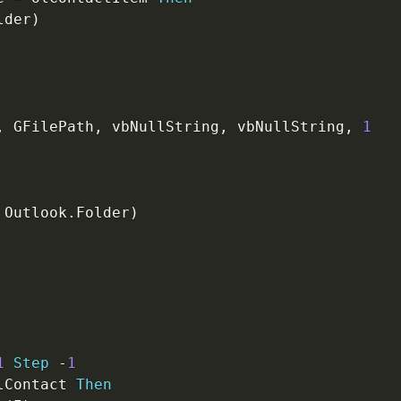
lder
)
,
 GFilePath
,
 vbNullString
,
 vbNullString
,
1
 Outlook
.
Folder
)
1
Step
-
1
lContact 
Then