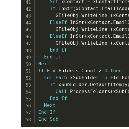
Set
 xContact 
=
 xContactItem
If
 InStr
(
xContact
.
Email1Add
      GFileObj
.
WriteLine 
(
xCont
ElseIf
 InStr
(
xContact
.
Email
      GFileObj
.
WriteLine 
(
xCont
ElseIf
 InStr
(
xContact
.
Email
      GFileObj
.
WriteLine 
(
xCont
End
If
End
If
Next
If
 Fld
.
Folders
.
Count 
>
0
Then
For
Each
 xSubFolder 
In
 Fld
.
Fo
If
 xSubFolder
.
DefaultItemTy
Call
 ProcessFolders
(
xSubF
End
If
Next
End
If
End
Sub