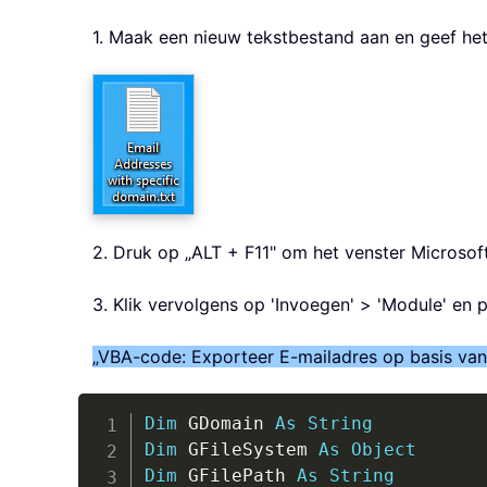
1. Maak een nieuw tekstbestand aan en geef het
2. Druk op „ALT + F11" om het venster Microsoft
3. Klik vervolgens op 'Invoegen' > 'Module' en 
„VBA-code: Exporteer E-mailadres op basis van
Dim
 GDomain 
As
String
Dim
 GFileSystem 
As
Object
Dim
 GFilePath 
As
String