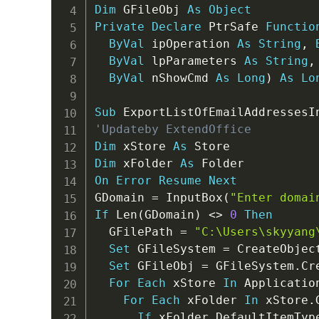
Dim
 GFileObj 
As
Object
Private
Declare
 PtrSafe 
Functio
ByVal
 ipOperation 
As
String
,
ByVal
 lpParameters 
As
String
,
ByVal
 nShowCmd 
As
Long
)
As
Lo
Sub
 ExportListOfEmailAddressesI
'Updateby ExtendOffice
Dim
 xStore 
As
Dim
 xFolder 
As
On
Error
Resume
Next
GDomain 
=
 InputBox
(
"Enter domai
If
 Len
(
GDomain
)
<
>
0
Then
  GFilePath 
=
"C:\Users\skyyang
Set
 GFileSystem 
=
 CreateObjec
Set
 GFileObj 
=
 GFileSystem
.
Cr
For
Each
 xStore 
In
 Applicatio
For
Each
 xFolder 
In
 xStore
.
If
 xFolder
.
DefaultItemTyp