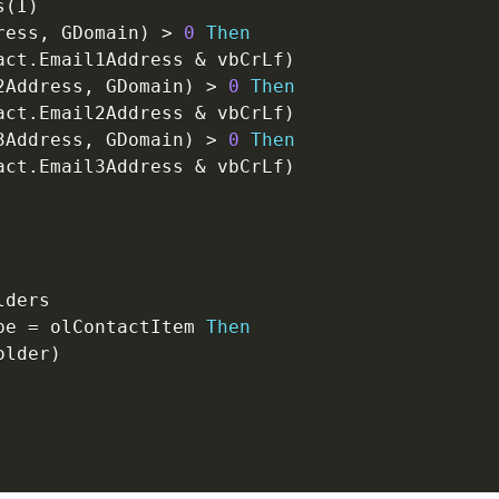
s
(
I
)
ress
,
 GDomain
)
>
0
Then
act
.
Email1Address 
&
 vbCrLf
)
2Address
,
 GDomain
)
>
0
Then
act
.
Email2Address 
&
 vbCrLf
)
3Address
,
 GDomain
)
>
0
Then
act
.
Email3Address 
&
 vbCrLf
)
lders

pe 
=
 olContactItem 
Then
older
)