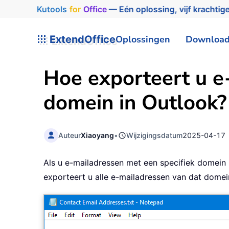
Kutools
for
Office
— Eén oplossing, vijf krachtige
ExtendOffice
Oplossingen
Downloa
Hoe exporteert u e
domein in Outlook?
Auteur
Xiaoyang
•
Wijzigingsdatum
2025-04-17
Als u e-mailadressen met een specifiek domein 
exporteert u alle e-mailadressen van dat domein