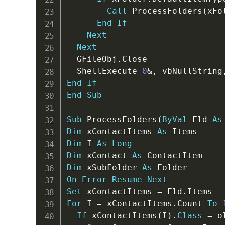
Call
 ProcessFolders
(
xFo
End
If
Next
Next
  GFileObj
.
Close

  ShellExecute 
0
&
,
 vbNullString
End
If
End
Sub
Sub
 ProcessFolders
(
ByVal
 Fld 
As
Dim
 xContactItems 
As
Dim
 I 
As
Long
Dim
 xContact 
As
Dim
 xSubFolder 
As
On
Error
Resume
Next
Set
 xContactItems 
=
 Fld
.
For
 I 
=
 xContactItems
.
Count 
To
If
 xContactItems
(
I
)
.
Class
=
 o