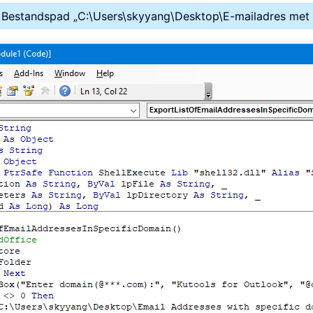
 Bestandspad „C:\Users\skyyang\Desktop\E-mailadres met s