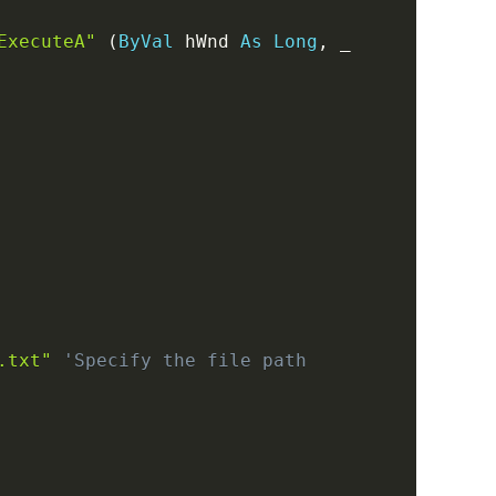
ExecuteA"
(
ByVal
 hWnd 
As
Long
,
_
.txt"
'Specify the file path