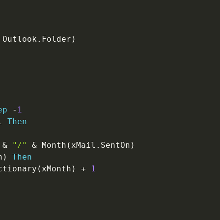
 Outlook
.
Folder
)
ep
-
1
l 
Then
&
"/"
&
 Month
(
xMail
.
SentOn
)
h
)
Then
ctionary
(
xMonth
)
+
1