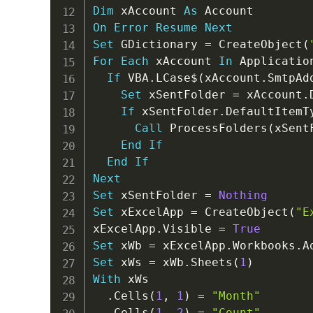
Dim
 xAccount 
As
On
Error
Resume
Next
Set
 GDictionary 
=
 CreateObject
(
For
Each
 xAccount 
In
 Applicatio
If
 VBA
.
LCase
$
(
xAccount
.
SmtpAd
Set
 xSentFolder 
=
 xAccount
.
If
 xSentFolder
.
DefaultItemT
Call
 ProcessFolders
(
xSent
End
If
End
If
Next
Set
 xSentFolder 
=
Nothing
Set
 xExcelApp 
=
 CreateObject
(
"E
xExcelApp
.
Visible 
=
True
Set
 xWb 
=
 xExcelApp
.
Workbooks
.
Set
 xWs 
=
 xWb
.
Sheets
(
1
)
With
 xWs

.
Cells
(
1
,
1
)
=
"Month"
.
Cells
(
1
,
2
)
=
"Count"