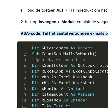
1
. Houd de toetsen
ALT + F11
ingedrukt om het
2
. Klik op
Invoegen
>
Module
en plak de volge
VBA-code: Tel het aantal verzonden e-mails 
Dim
 GDictionary 
As
Object
Sub
 CountSentMailsByMonth
(
)
'Updateby Extendoffice
Dim
 xSentFolder 
As
 Outlook
.
Dim
 xExcelApp 
As
 Excel
.
Dim
 xWb 
As
 Excel
.
Dim
 xWs 
As
 Excel
.
Dim
 xMonths 
As
Variant
Dim
 xItemsCount 
As
Variant
Dim
 xLastRow 
As
Integer
Dim
 I 
As
Integer