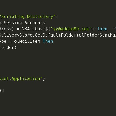
"Scripting.Dictionary"
)
n
.
Session
.
Accounts

dress
)
=
 VBA
.
LCase
$
(
"yy@addin99.com"
)
Then
'
DeliveryStore
.
GetDefaultFolder
(
olFolderSentMa
ype 
=
 olMailItem 
Then
Folder
)
xcel.Application"
)