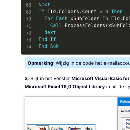
Next
If
 Fld
.
Folders
.
Count 
>
0
Then
For
Each
 xSubFolder 
In
 Fld
.
Fo
Call
 ProcessFolders
(
xSubFol
Next
End
If
End
Sub
Opmerking
: Wijzig in de code het e-mailaccou
3
. Blijf in het venster
Microsoft Visual Basic for
Microsoft Excel 16,0 Object Library
in uit de li