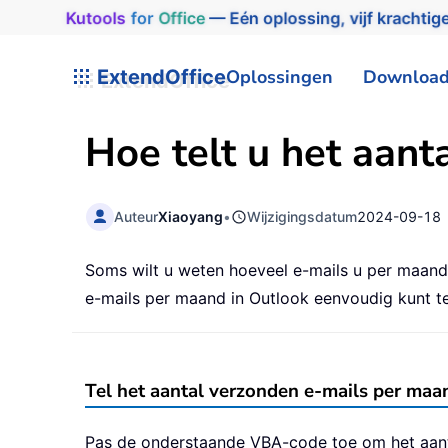
Kutools
for
Office
— Eén oplossing, vijf krachtige
ExtendOffice
Oplossingen
Downloa
Hoe telt u het aan
Auteur
Xiaoyang
•
Wijzigingsdatum
2024-09-18
Soms wilt u weten hoeveel e-mails u per maan
e-mails per maand in Outlook eenvoudig kunt te
Tel het aantal verzonden e-mails per ma
Pas de onderstaande VBA-code toe om het aanta