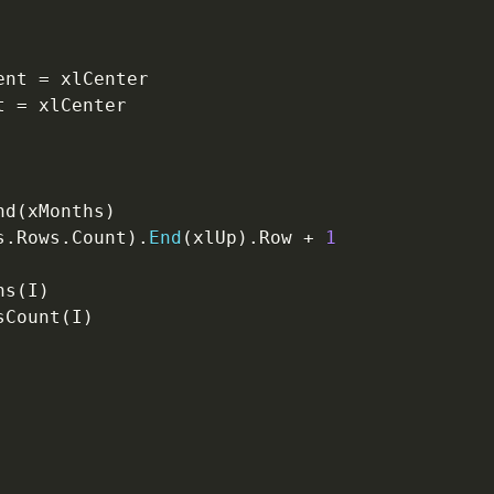
ent 
=
 xlCenter

t 
=
nd
(
xMonths
)
s
.
Rows
.
Count
)
.
End
(
xlUp
)
.
Row 
+
1
hs
(
I
)
sCount
(
I
)