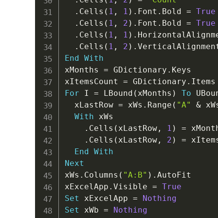
.
Cells
(
1
,
1
)
.
Font
.
Bold 
=
True
.
Cells
(
1
,
2
)
.
Font
.
Bold 
=
True
.
Cells
(
1
,
1
)
.
HorizontalAlignm
.
Cells
(
1
,
2
)
.
VerticalAlignmen
End
With
xMonths 
=
 GDictionary
.
Keys

xItemsCount 
=
 GDictionary
.
For
 I 
=
 LBound
(
xMonths
)
To
 UBou
  xLastRow 
=
 xWs
.
Range
(
"A"
&
 xW
With
 xWs

.
Cells
(
xLastRow
,
1
)
=
 xMont
.
Cells
(
xLastRow
,
2
)
=
 xItem
End
With
Next
xWs
.
Columns
(
"A:B"
)
.
AutoFit

xExcelApp
.
Visible 
=
True
Set
 xExcelApp 
=
Nothing
Set
 xWb 
=
Nothing