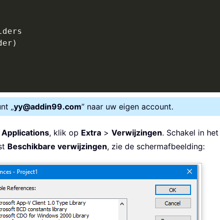
lders

der
)
nt „
yy@addin99.com
” naar uw eigen account.
 Applications
, klik op
Extra
>
Verwijzingen
. Schakel in he
jst
Beschikbare verwijzingen
, zie de schermafbeelding: