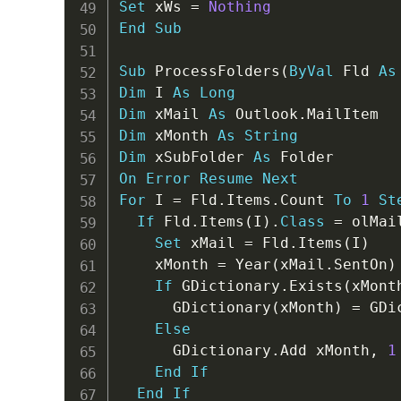
Set
 xWs 
=
Nothing
End
Sub
Sub
 ProcessFolders
(
ByVal
 Fld 
As
Dim
 I 
As
Long
Dim
 xMail 
As
 Outlook
.
Dim
 xMonth 
As
String
Dim
 xSubFolder 
As
On
Error
Resume
Next
For
 I 
=
 Fld
.
Items
.
Count 
To
1
St
If
 Fld
.
Items
(
I
)
.
Class
=
 olMai
Set
 xMail 
=
 Fld
.
Items
(
I
)
    xMonth 
=
 Year
(
xMail
.
SentOn
)
If
 GDictionary
.
Exists
(
xMont
      GDictionary
(
xMonth
)
=
 GDi
Else
      GDictionary
.
Add xMonth
,
1
End
If
End
If