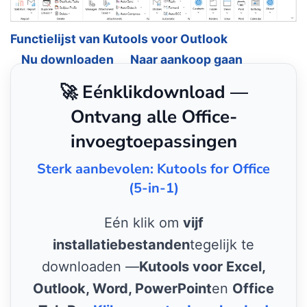
Functielijst van Kutools voor Outlook
Nu downloaden
Naar aankoop gaan
🚀 Eénklikdownload —
Ontvang alle Office-
invoegtoepassingen
Sterk aanbevolen: Kutools for Office
(5-in-1)
Eén klik om
vijf
installatiebestanden
tegelijk te
downloaden —
Kutools voor Excel,
Outlook, Word, PowerPoint
en
Office