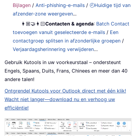
Bijlagen
/
Anti-phishing-e-mails
/
🕘Huidige tijd van
afzender-zone weergeven
...
👩🏼‍🤝‍👩🏻
Contacten & agenda
:
Batch Contact
toevoegen vanuit geselecteerde e-mails
/
Een
contactgroep splitsen in afzonderlijke groepen
/
Verjaardagsherinnering verwijderen
…
Gebruik Kutools in uw voorkeurstaal – ondersteunt
Engels, Spaans, Duits, Frans, Chinees en meer dan 40
andere talen!
Ontgrendel Kutools voor Outlook direct met één klik!
Wacht niet langer—download nu en verhoog uw
efficiëntie!