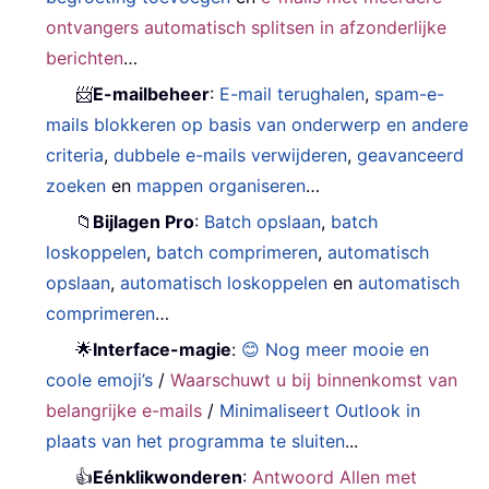
ontvangers automatisch splitsen in afzonderlijke
berichten
…
📨
E-mailbeheer
:
E-mail terughalen
,
spam-e-
mails blokkeren op basis van onderwerp en andere
criteria
,
dubbele e-mails verwijderen
,
geavanceerd
zoeken
en
mappen organiseren
…
📁
Bijlagen Pro
:
Batch opslaan
,
batch
loskoppelen
,
batch comprimeren
,
automatisch
opslaan
,
automatisch loskoppelen
en
automatisch
comprimeren
…
🌟
Interface-magie
:
😊 Nog meer mooie en
coole emoji’s
/
Waarschuwt u bij binnenkomst van
belangrijke e-mails
/
Minimaliseert Outlook in
plaats van het programma te sluiten
...
👍
Eénklikwonderen
:
Antwoord Allen met