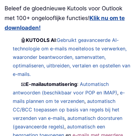
Beleef de gloednieuwe Kutools voor Outlook
met 100+ ongelooflijke functies!
Klik nu om te
downloaden!
🤖
KUTOOLS AI
:
Gebruikt geavanceerde AI-
technologie om e-mails moeiteloos te verwerken,
waaronder beantwoorden, samenvatten,
optimaliseren, uitbreiden, vertalen en opstellen van
e-mails.
📧
E-mailautomatisering
:
Automatisch
antwoorden (beschikbaar voor POP en IMAP)
,
e-
mails plannen om te verzenden
,
automatisch
CC/BCC toepassen op basis van regels bij het
verzenden van e-mails
,
automatisch doorsturen
(geavanceerde regels)
,
automatisch een
begroeting toevoegen
en
e-mails met meerdere