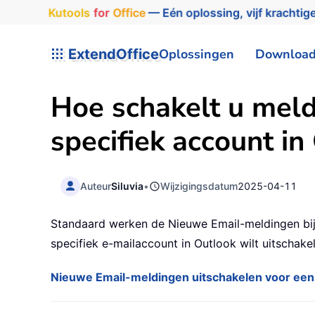
Kutools
for
Office
— Eén oplossing, vijf krachtige
ExtendOffice
Oplossingen
Downloa
Hoe schakelt u meld
specifiek account in
Auteur
Siluvia
•
Wijzigingsdatum
2025-04-11
Standaard werken de Nieuwe Email-meldingen bij 
specifiek e-mailaccount in Outlook wilt uitschak
Nieuwe Email-meldingen uitschakelen voor een 