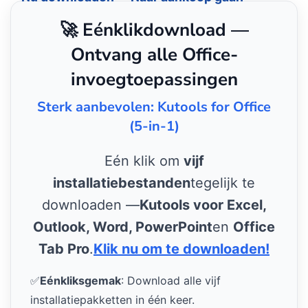
🚀 Eénklikdownload —
Ontvang alle Office-
invoegtoepassingen
Sterk aanbevolen: Kutools for Office
(5-in-1)
Eén klik om
vijf
installatiebestanden
tegelijk te
downloaden —
Kutools voor Excel,
Outlook, Word, PowerPoint
en
Office
Tab Pro
.
Klik nu om te downloaden!
✅
Eénkliksgemak
: Download alle vijf
installatiepakketten in één keer.