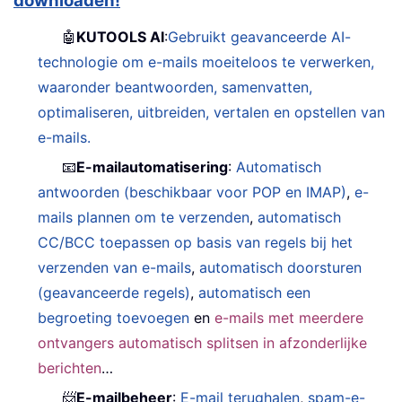
downloaden!
🤖
KUTOOLS AI
:
Gebruikt geavanceerde AI-
technologie om e-mails moeiteloos te verwerken,
waaronder beantwoorden, samenvatten,
optimaliseren, uitbreiden, vertalen en opstellen van
e-mails.
📧
E-mailautomatisering
:
Automatisch
antwoorden (beschikbaar voor POP en IMAP)
,
e-
mails plannen om te verzenden
,
automatisch
CC/BCC toepassen op basis van regels bij het
verzenden van e-mails
,
automatisch doorsturen
(geavanceerde regels)
,
automatisch een
begroeting toevoegen
en
e-mails met meerdere
ontvangers automatisch splitsen in afzonderlijke
berichten
…
📨
E-mailbeheer
:
E-mail terughalen
,
spam-e-