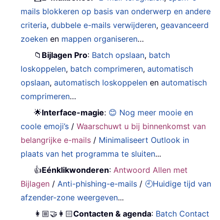
mails blokkeren op basis van onderwerp en andere
criteria
,
dubbele e-mails verwijderen
,
geavanceerd
zoeken
en
mappen organiseren
…
📁
Bijlagen Pro
:
Batch opslaan
,
batch
loskoppelen
,
batch comprimeren
,
automatisch
opslaan
,
automatisch loskoppelen
en
automatisch
comprimeren
…
🌟
Interface-magie
:
😊 Nog meer mooie en
coole emoji’s
/
Waarschuwt u bij binnenkomst van
belangrijke e-mails
/
Minimaliseert Outlook in
plaats van het programma te sluiten
...
👍
Eénklikwonderen
:
Antwoord Allen met
Bijlagen
/
Anti-phishing-e-mails
/
🕘Huidige tijd van
afzender-zone weergeven
...
👩🏼‍🤝‍👩🏻
Contacten & agenda
:
Batch Contact