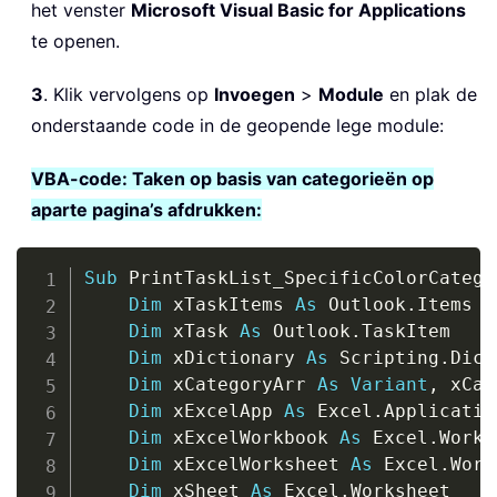
het venster
Microsoft Visual Basic for Applications
te openen.
3
. Klik vervolgens op
Invoegen
>
Module
en plak de
onderstaande code in de geopende lege module:
VBA-code: Taken op basis van categorieën op
aparte pagina’s afdrukken:
Copy
Sub
 PrintTaskList_SpecificColorCatego
Dim
 xTaskItems 
As
 Outlook
.
Items

Dim
 xTask 
As
 Outlook
.
TaskItem

Dim
 xDictionary 
As
 Scripting
.
Dict
Dim
 xCategoryArr 
As
Variant
,
 xCat
Dim
 xExcelApp 
As
 Excel
.
Application
Dim
 xExcelWorkbook 
As
 Excel
.
Workb
Dim
 xExcelWorksheet 
As
 Excel
.
Work
Dim
 xSheet 
As
 Excel
.
Worksheet
