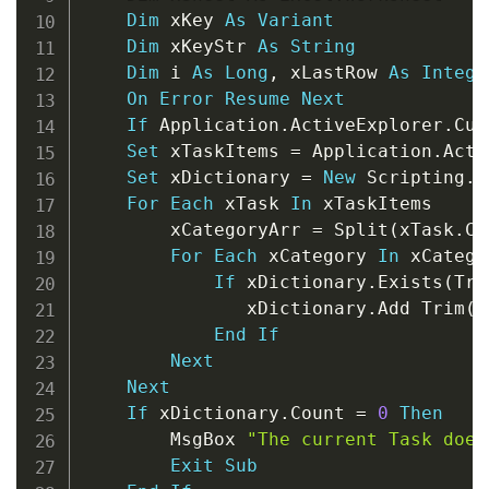
Dim
 xKey 
As
Variant
Dim
 xKeyStr 
As
String
Dim
 i 
As
Long
,
 xLastRow 
As
Intege
On
Error
Resume
Next
If
 Application
.
ActiveExplorer
.
Cur
Set
 xTaskItems 
=
 Application
.
Acti
Set
 xDictionary 
=
New
 Scripting
.
D
For
Each
 xTask 
In
 xTaskItems

        xCategoryArr 
=
 Split
(
xTask
.
Ca
For
Each
 xCategory 
In
 xCatego
If
 xDictionary
.
Exists
(
Tri
               xDictionary
.
Add Trim
(
x
End
If
Next
Next
If
 xDictionary
.
Count 
=
0
Then
        MsgBox 
"The current Task does
Exit
Sub