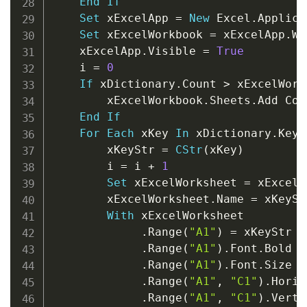
End
If
Set
 xExcelApp 
=
New
 Excel
.
Applica
Set
 xExcelWorkbook 
=
 xExcelApp
.
Wo
    xExcelApp
.
Visible 
=
True
    i 
=
0
If
 xDictionary
.
Count 
>
 xExcelWork
        xExcelWorkbook
.
Sheets
.
Add Cou
End
If
For
Each
 xKey 
In
 xDictionary
.
Keys

        xKeyStr 
=
CStr
(
xKey
)
        i 
=
 i 
+
1
Set
 xExcelWorksheet 
=
 xExcelW
        xExcelWorksheet
.
Name 
=
 xKeyStr
With
 xExcelWorksheet

.
Range
(
"A1"
)
=
 xKeyStr

.
Range
(
"A1"
)
.
Font
.
Bold 
=
.
Range
(
"A1"
)
.
Font
.
Size 
=
.
Range
(
"A1"
,
"C1"
)
.
Horiz
.
Range
(
"A1"
,
"C1"
)
.
Verti