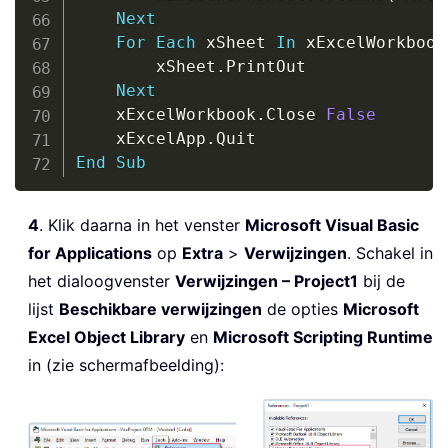
Next
For
Each
 xSheet 
In
 xExcelWorkbook
        xSheet
.
PrintOut

Next
    xExcelWorkbook
.
Close 
False
    xExcelApp
.
End
Sub
4
. Klik daarna in het venster
Microsoft Visual Basic
for Applications
op
Extra
>
Verwijzingen
. Schakel in
het dialoogvenster
Verwijzingen – Project1
bij de
lijst
Beschikbare verwijzingen
de opties
Microsoft
Excel Object Library
en
Microsoft Scripting Runtime
in (zie schermafbeelding):