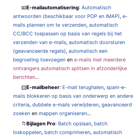
📧
E-mailautomatisering
:
Automatisch
antwoorden (beschikbaar voor POP en IMAP)
,
e-
mails plannen om te verzenden
,
automatisch
CC/BCC toepassen op basis van regels bij het
verzenden van e-mails
,
automatisch doorsturen
(geavanceerde regels)
,
automatisch een
begroeting toevoegen
en
e-mails met meerdere
ontvangers automatisch splitsen in afzonderlijke
berichten
…
📨
E-mailbeheer
:
E-mail terughalen
,
spam-e-
mails blokkeren op basis van onderwerp en andere
criteria
,
dubbele e-mails verwijderen
,
geavanceerd
zoeken
en
mappen organiseren
…
📁
Bijlagen Pro
:
Batch opslaan
,
batch
loskoppelen
,
batch comprimeren
,
automatisch