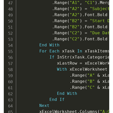
.
Range
(
"A1"
,
"C1"
)
.
Merge

.
Range
(
"A2"
)
=
"Subject"
.
Range
(
"A2"
)
.
Font
.
Bold 
=
.
Range
(
"B2"
)
=
"Start Da
.
Range
(
"B2"
)
.
Font
.
Bold 
=
.
Range
(
"C2"
)
=
"Due Date
.
Range
(
"C2"
)
.
Font
.
Bold 
=
End
With
For
Each
 xTask 
In
 xTaskItems

If
 InStr
(
xTask
.
Categories
               xLastRow 
=
 xExcelWorks
With
 xExcelWorksheet

.
Range
(
"A"
&
 xLas
.
Range
(
"B"
&
 xLas
.
Range
(
"C"
&
 xLas
End
With
End
If
Next
        xExcelWorksheet
.
Columns
(
"A:C"