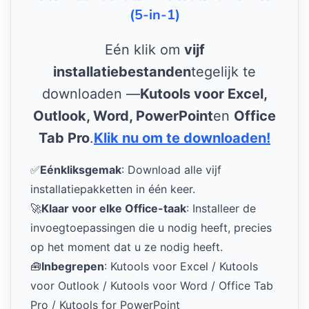
(5-in-1)
Eén klik om
vijf
installatiebestanden
tegelijk te
downloaden —
Kutools voor Excel,
Outlook, Word, PowerPoint
en
Office
Tab Pro
.
Klik nu om te downloaden!
✅
Eénkliksgemak
: Download alle vijf
installatiepakketten in één keer.
🚀
Klaar voor elke Office-taak
: Installeer de
invoegtoepassingen die u nodig heeft, precies
op het moment dat u ze nodig heeft.
🧰
Inbegrepen
: Kutools voor Excel / Kutools
voor Outlook / Kutools voor Word / Office Tab
Pro / Kutools for PowerPoint