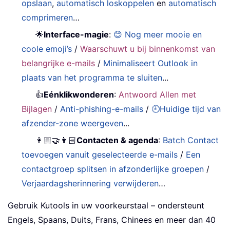
opslaan
,
automatisch loskoppelen
en
automatisch
comprimeren
…
🌟
Interface-magie
:
😊 Nog meer mooie en
coole emoji’s
/
Waarschuwt u bij binnenkomst van
belangrijke e-mails
/
Minimaliseert Outlook in
plaats van het programma te sluiten
...
👍
Eénklikwonderen
:
Antwoord Allen met
Bijlagen
/
Anti-phishing-e-mails
/
🕘Huidige tijd van
afzender-zone weergeven
...
👩🏼‍🤝‍👩🏻
Contacten & agenda
:
Batch Contact
toevoegen vanuit geselecteerde e-mails
/
Een
contactgroep splitsen in afzonderlijke groepen
/
Verjaardagsherinnering verwijderen
…
Gebruik Kutools in uw voorkeurstaal – ondersteunt
Engels, Spaans, Duits, Frans, Chinees en meer dan 40