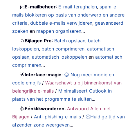
📨
E-mailbeheer
:
E-mail terughalen
,
spam-e-
mails blokkeren op basis van onderwerp en andere
criteria
,
dubbele e-mails verwijderen
,
geavanceerd
zoeken
en
mappen organiseren
…
📁
Bijlagen Pro
:
Batch opslaan
,
batch
loskoppelen
,
batch comprimeren
,
automatisch
opslaan
,
automatisch loskoppelen
en
automatisch
comprimeren
…
🌟
Interface-magie
:
😊 Nog meer mooie en
coole emoji’s
/
Waarschuwt u bij binnenkomst van
belangrijke e-mails
/
Minimaliseert Outlook in
plaats van het programma te sluiten
...
👍
Eénklikwonderen
:
Antwoord Allen met
Bijlagen
/
Anti-phishing-e-mails
/
🕘Huidige tijd van
afzender-zone weergeven
...