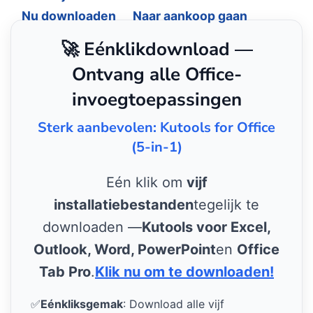
Nu downloaden
Naar aankoop gaan
🚀 Eénklikdownload —
Ontvang alle Office-
invoegtoepassingen
Sterk aanbevolen: Kutools for Office
(5-in-1)
Eén klik om
vijf
installatiebestanden
tegelijk te
downloaden —
Kutools voor Excel,
Outlook, Word, PowerPoint
en
Office
Tab Pro
.
Klik nu om te downloaden!
✅
Eénkliksgemak
: Download alle vijf