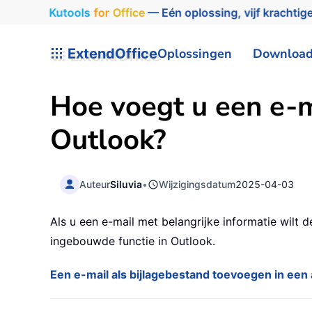
Kutools
for
Office
— Eén oplossing, vijf krachtige
ExtendOffice
Oplossingen
Downloa
Hoe voegt u een e-ma
Outlook?
Auteur
Siluvia
•
Wijzigingsdatum
2025-04-03
Als u een e-mail met belangrijke informatie wilt 
ingebouwde functie in Outlook.
Een e-mail als bijlagebestand toevoegen in een 