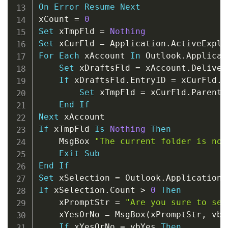
On
Error
Resume
Next
xCount 
=
0
Set
 xTmpFld 
=
Nothing
Set
 xCurFld 
=
 Application
.
ActiveExplo
For
Each
 xAccount 
In
 Outlook
.
Applicat
Set
 xDraftsFld 
=
 xAccount
.
Deliver
If
 xDraftsFld
.
EntryID 
=
 xCurFld
.
E
Set
 xTmpFld 
=
 xCurFld
.
Parent

End
If
Next
If
 xTmpFld 
Is
Nothing
Then
    MsgBox 
"The current folder is not
Exit
Sub
End
If
Set
 xSelection 
=
 Outlook
.
Application
.
If
 xSelection
.
Count 
>
0
Then
    xPromptStr 
=
"Are you sure to sen
    xYesOrNo 
=
 MsgBox
(
xPromptStr
,
 vbQ
If
 xYesOrNo 
=
 vbYes 
Then