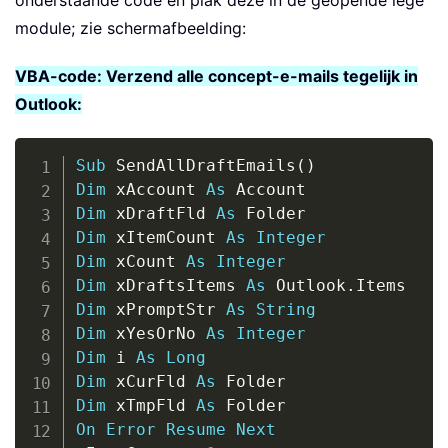
onderstaande code en plak deze in de geopende lege
module; zie schermafbeelding:
VBA-code: Verzend alle concept-e-mails tegelijk in
Outlook:
Copy
Sub
 SendAllDraftEmails
(
)
Dim
 xAccount 
As
Dim
 xDraftFld 
As
Dim
 xItemCount 
As
Integer
Dim
 xCount 
As
Integer
Dim
 xDraftsItems 
As
 Outlook
.
Dim
 xPromptStr 
As
String
Dim
 xYesOrNo 
As
Integer
Dim
 i 
As
Long
Dim
 xCurFld 
As
Dim
 xTmpFld 
As
On
Error
Resume
Next