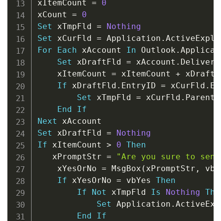
xItemCount 
=
0
xCount 
=
0
Set
 xTmpFld 
=
Nothing
Set
 xCurFld 
=
 Application
.
ActiveExplo
For
Each
 xAccount 
In
 Outlook
.
Applicat
Set
 xDraftFld 
=
 xAccount
.
Delivery
    xItemCount 
=
 xItemCount 
+
 xDraftF
If
 xDraftFld
.
EntryID 
=
 xCurFld
.
En
Set
 xTmpFld 
=
 xCurFld
.
Parent

End
If
Next
Set
 xDraftFld 
=
Nothing
If
 xItemCount 
>
0
Then
   xPromptStr 
=
"Are you sure to send
    xYesOrNo 
=
 MsgBox
(
xPromptStr
,
 vbQ
If
 xYesOrNo 
=
 vbYes 
Then
If
Not
 xTmpFld 
Is
Nothing
The
Set
 Application
.
ActiveExp
End
If