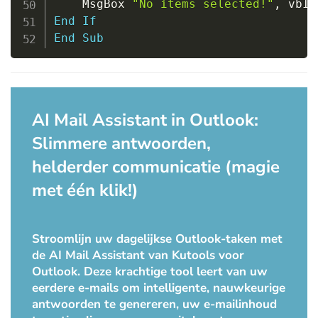
    MsgBox 
"No items selected!"
,
 vbIn
End
If
End
Sub
AI Mail Assistant in Outlook:
Slimmere antwoorden,
helderder communicatie (magie
met één klik!)
Stroomlijn uw dagelijkse Outlook-taken met
de AI Mail Assistant van Kutools voor
Outlook. Deze krachtige tool leert van uw
eerdere e-mails om intelligente, nauwkeurige
antwoorden te genereren, uw e-mailinhoud