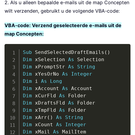
2. Als u alleen bepaalde e-mails uit de map Concepten
wilt verzenden, gebruikt u de volgende VBA-code:
VBA-code: Verzend geselecteerde e-mails uit de
map Concepten:
Copy
Sub
 SendSelectedDraftEmails
(
)
Dim
 xSelection 
As
Dim
 xPromptStr 
As
String
Dim
 xYesOrNo 
As
Integer
Dim
 i 
As
Long
Dim
 xAccount 
As
Dim
 xCurFld 
As
Dim
 xDraftsFld 
As
Dim
 xTmpFld 
As
Dim
 xArr
(
)
As
String
Dim
 xCount 
As
Integer
Dim
 xMail 
As