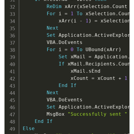
ReDim
 xArr
(
xSelection
.
Count 
-
For
 i 
=
1
To
 xSelection
.
Count

            xArr
(
i 
-
1
)
=
 xSelection
.
Next
Set
 Application
.
ActiveExplore
        VBA
.
DoEvents

For
 i 
=
0
To
 UBound
(
xArr
)
Set
 xMail 
=
 Application
.
S
If
 xMail
.
Recipients
.
Count
                xMail
.
sEnd

                xCount 
=
 xCount 
+
1
End
If
Next
        VBA
.
DoEvents

Set
 Application
.
ActiveExplore
        MsgBox 
"Successfully sent "
&
End
If
Else