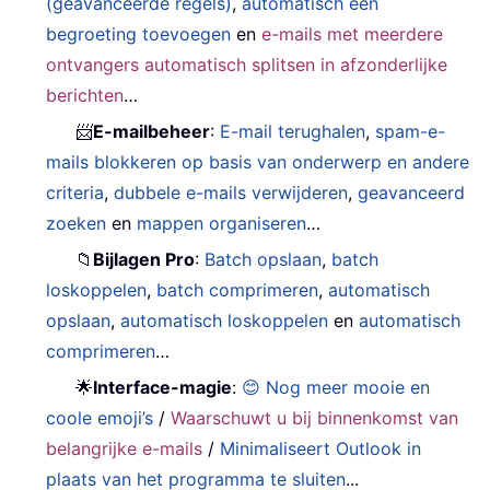
(geavanceerde regels)
,
automatisch een
begroeting toevoegen
en
e-mails met meerdere
ontvangers automatisch splitsen in afzonderlijke
berichten
…
📨
E-mailbeheer
:
E-mail terughalen
,
spam-e-
mails blokkeren op basis van onderwerp en andere
criteria
,
dubbele e-mails verwijderen
,
geavanceerd
zoeken
en
mappen organiseren
…
📁
Bijlagen Pro
:
Batch opslaan
,
batch
loskoppelen
,
batch comprimeren
,
automatisch
opslaan
,
automatisch loskoppelen
en
automatisch
comprimeren
…
🌟
Interface-magie
:
😊 Nog meer mooie en
coole emoji’s
/
Waarschuwt u bij binnenkomst van
belangrijke e-mails
/
Minimaliseert Outlook in
plaats van het programma te sluiten
...