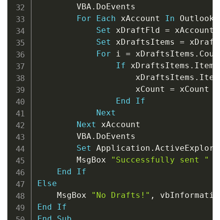
        VBA
.
DoEvents

For
Each
 xAccount 
In
 Outlook
.
Set
 xDraftFld 
=
 xAccount
.
Set
 xDraftsItems 
=
 xDraft
For
 i 
=
 xDraftsItems
.
Coun
If
 xDraftsItems
.
Item
(
                    xDraftsItems
.
Item
                    xCount 
=
 xCount 
+
End
If
Next
Next
 xAccount

        VBA
.
DoEvents

Set
 Application
.
ActiveExplore
        MsgBox 
"Successfully sent "
&
End
If
Else
    MsgBox 
"No Drafts!"
,
 vbInformatio
End
If
End
Sub