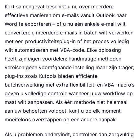
.
Content
.
InsertAfter 
Kort samengevat beschikt u nu over meerdere
.
SaveAs2 FileName
:
=
sa
effectieve manieren om e-mails vanuit Outlook naar
.
Close 
False
Word te exporteren – of u nu één enkele e-mail wilt
End
With
End
If
converteren, meerdere e-mails in batch wilt verwerken
Next
 i

met een productiviteitsplug-in of het proces volledig
wilt automatiseren met VBA-code. Elke oplossing
    MsgBox 
"Successfully exported "
&
heeft zijn eigen voordelen: handmatige methoden
"Saved in: "
&
 savePath
,
 v
vereisen geen voorafgaande instelling maar zijn trager;
plug-ins zoals Kutools bieden efficiënte
Cleanup
:
batchverwerking met extra flexibiliteit; en VBA-macro’s
On
Error
Resume
Next
geven u volledige controle wanneer u uw workflow op
    wdApp
.
Quit

Set
 wdApp 
=
Nothing
maat wilt aanpassen. Als één methode niet helemaal
Set
 olSelection 
=
Nothing
aan uw behoeften voldoet, kunt u op elk moment
Set
 olItem 
=
Nothing
moeiteloos overstappen op een andere aanpak.
Exit
Sub
Als u problemen ondervindt, controleer dan zorgvuldig