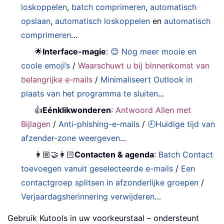
loskoppelen
,
batch comprimeren
,
automatisch
opslaan
,
automatisch loskoppelen
en
automatisch
comprimeren
…
🌟
Interface-magie
:
😊 Nog meer mooie en
coole emoji’s
/
Waarschuwt u bij binnenkomst van
belangrijke e-mails
/
Minimaliseert Outlook in
plaats van het programma te sluiten
...
👍
Eénklikwonderen
:
Antwoord Allen met
Bijlagen
/
Anti-phishing-e-mails
/
🕘Huidige tijd van
afzender-zone weergeven
...
👩🏼‍🤝‍👩🏻
Contacten & agenda
:
Batch Contact
toevoegen vanuit geselecteerde e-mails
/
Een
contactgroep splitsen in afzonderlijke groepen
/
Verjaardagsherinnering verwijderen
…
Gebruik Kutools in uw voorkeurstaal – ondersteunt