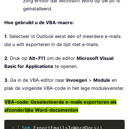
zorg ervoor dat Microsoft Word op uw pc is
geïnstalleerd.
Hoe gebruikt u de VBA-macro:
1
. Selecteer in Outlook eerst één of meerdere e-mails
die u wilt exporteren in de lijst met e-mails.
2
. Druk op
Alt
+
F11
om de editor
Microsoft Visual
Basic for Applications
te openen.
3
. Ga in de VBA-editor naar
Invoegen
>
Module
en
plak de volgende VBA-code in het lege modulevenster.
VBA-code: Geselecteerde e-mails exporteren als
afzonderlijke Word-documenten
Copy
Sub
 ExportEmailsToWordDocs
(
)