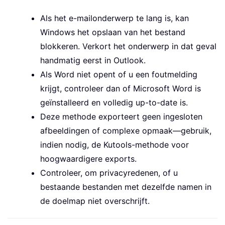
' Loop through each selected emai
Als het e-mailonderwerp te lang is, kan
For
 i 
=
1
To
 olSelection
.
Count

Windows het opslaan van het bestand
Set
 olItem 
=
 olSelection
.
Item
blokkeren. Verkort het onderwerp in dat geval
handmatig eerst in Outlook.
' Process only MailItem objec
Als Word niet opent of u een foutmelding
If
 olItem
.
Class
=
43
Then
krijgt, controleer dan of Microsoft Word is
Set
 wdDoc 
=
 wdApp
.
Documen
geïnstalleerd en volledig up-to-date is.
' Sanitize subject for fi
Deze methode exporteert geen ingesloten
            fileName 
=
 CleanFileName
(
afbeeldingen of complexe opmaak—gebruik,
If
 fileName 
=
""
Then
 fil
indien nodig, de Kutools-methode voor
hoogwaardigere exports.
' Write content to Word d
Controleer, om privacyredenen, of u
With
 wdDoc

bestaande bestanden met dezelfde namen in
.
Content
.
InsertAfter 
de doelmap niet overschrijft.
.
Content
.
InsertAfter 
.
Content
.
InsertAfter 