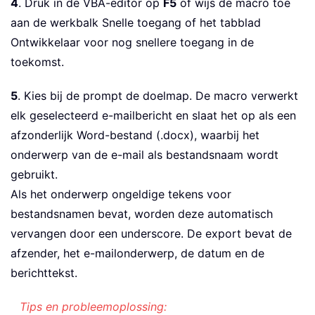
4
. Druk in de VBA-editor op
F5
of wijs de macro toe
Exit
Sub
aan de werkbalk Snelle toegang of het tabblad
End
If
Ontwikkelaar voor nog snellere toegang in de
toekomst.
' Use Shell folder picker (works 
Set
 WshShell 
=
 CreateObject
(
"Shel
5
. Kies bij de prompt de doelmap. De macro verwerkt
Set
 Folder 
=
 WshShell
.
BrowseForFo
elk geselecteerd e-mailbericht en slaat het op als een
afzonderlijk Word-bestand (.docx), waarbij het
If
 Folder 
Is
Nothing
Then
onderwerp van de e-mail als bestandsnaam wordt
        MsgBox 
"Operation cancelled."
gebruikt.
Exit
Sub
End
If
Als het onderwerp ongeldige tekens voor
    savePath 
=
 Folder
.
Items
(
)
.
Item
(
)
.
bestandsnamen bevat, worden deze automatisch
If
 Right
(
savePath
,
1
)
<
>
"\"
Then
vervangen door een underscore. De export bevat de
afzender, het e-mailonderwerp, de datum en de
' Create Word application
berichttekst.
Set
 wdApp 
=
 CreateObject
(
"Word.Ap
    wdApp
.
Visible 
=
False
Tips en probleemoplossing: