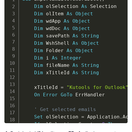
Dim
 olSelection 
As
 Selection

Dim
 olItem 
As
Object
Dim
 wdApp 
As
Object
Dim
 wdDoc 
As
Object
Dim
 savePath 
As
String
Dim
 WshShell 
As
Object
Dim
 Folder 
As
Object
Dim
 i 
As
Integer
Dim
 fileName 
As
String
Dim
 xTitleId 
As
String
    xTitleId 
=
"Kutools for Outlook"
On
Error
GoTo
 ErrHandler

' Get selected emails
Set
 olSelection 
=
 Application
.
Act
If
 olSelection
.
Count 
=
0
Then
        MsgBox 
"Please select at leas