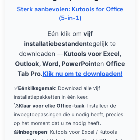
Sterk aanbevolen: Kutools for Office
(5-in-1)
Eén klik om
vijf
installatiebestanden
tegelijk te
downloaden —
Kutools voor Excel,
Outlook, Word, PowerPoint
en
Office
Tab Pro
.
Klik nu om te downloaden!
✅
Eénkliksgemak
: Download alle vijf
installatiepakketten in één keer.
🚀
Klaar voor elke Office-taak
: Installeer de
invoegtoepassingen die u nodig heeft, precies
op het moment dat u ze nodig heeft.
🧰
Inbegrepen
: Kutools voor Excel / Kutools