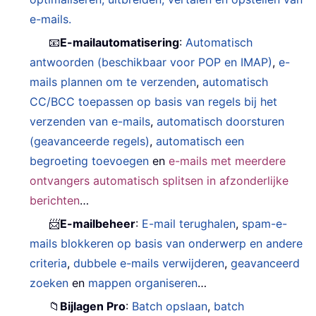
e-mails.
📧
E-mailautomatisering
:
Automatisch
antwoorden (beschikbaar voor POP en IMAP)
,
e-
mails plannen om te verzenden
,
automatisch
CC/BCC toepassen op basis van regels bij het
verzenden van e-mails
,
automatisch doorsturen
(geavanceerde regels)
,
automatisch een
begroeting toevoegen
en
e-mails met meerdere
ontvangers automatisch splitsen in afzonderlijke
berichten
…
📨
E-mailbeheer
:
E-mail terughalen
,
spam-e-
mails blokkeren op basis van onderwerp en andere
criteria
,
dubbele e-mails verwijderen
,
geavanceerd
zoeken
en
mappen organiseren
…
📁
Bijlagen Pro
:
Batch opslaan
,
batch