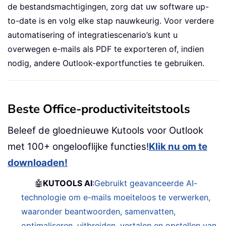
ErrHandler
:
de bestandsmachtigingen, zorg dat uw software up-
    MsgBox 
"An error occurred: "
&
 Er
to-date is en volg elke stap nauwkeurig. Voor verdere
Resume
automatisering of integratiescenario’s kunt u
End
Sub
overwegen e-mails als PDF te exporteren of, indien
nodig, andere Outlook-exportfuncties te gebruiken.
' Helper to clean illegal filename ch
Private
Function
 CleanFileName
(
strNam
Dim
 invalidChars 
As
Variant
,
 ch 
A
    invalidChars 
=
 Array
(
"\"
,
"/"
,
":
Beste Office-productiviteitstools
For
Each
 ch 
In
 invalidChars

        strName 
=
 Replace
(
strName
,
 ch
Beleef de gloednieuwe Kutools voor Outlook
Next
met 100+ ongelooflijke functies!
Klik nu om te
    CleanFileName 
=
 Trim
(
strName
)
downloaden!
End
Function
/
code
>
🤖
KUTOOLS AI
:
Gebruikt geavanceerde AI-
technologie om e-mails moeiteloos te verwerken,
waaronder beantwoorden, samenvatten,
optimaliseren, uitbreiden, vertalen en opstellen van