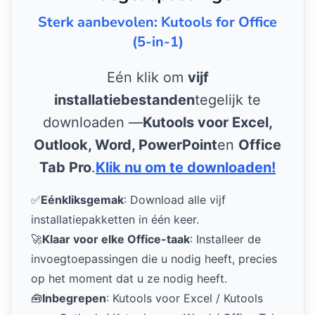
Sterk aanbevolen: Kutools for Office
(5-in-1)
Eén klik om
vijf
installatiebestanden
tegelijk te
downloaden —
Kutools voor Excel,
Outlook, Word, PowerPoint
en
Office
Tab Pro
.
Klik nu om te downloaden!
✅
Eénkliksgemak
: Download alle vijf
installatiepakketten in één keer.
🚀
Klaar voor elke Office-taak
: Installeer de
invoegtoepassingen die u nodig heeft, precies
op het moment dat u ze nodig heeft.
🧰
Inbegrepen
: Kutools voor Excel / Kutools