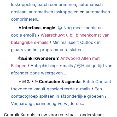
loskoppelen
,
batch comprimeren
,
automatisch
opslaan
,
automatisch loskoppelen
en
automatisch
comprimeren
…
🌟
Interface-magie
:
😊 Nog meer mooie en
coole emoji’s
/
Waarschuwt u bij binnenkomst van
belangrijke e-mails
/
Minimaliseert Outlook in
plaats van het programma te sluiten
...
👍
Eénklikwonderen
:
Antwoord Allen met
Bijlagen
/
Anti-phishing-e-mails
/
🕘Huidige tijd van
afzender-zone weergeven
...
👩🏼‍🤝‍👩🏻
Contacten & agenda
:
Batch Contact
toevoegen vanuit geselecteerde e-mails
/
Een
contactgroep splitsen in afzonderlijke groepen
/
Verjaardagsherinnering verwijderen
…
Gebruik Kutools in uw voorkeurstaal – ondersteunt