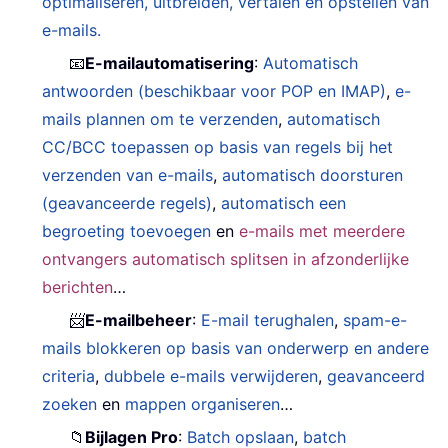
optimaliseren, uitbreiden, vertalen en opstellen van
e-mails.
📧
E-mailautomatisering
:
Automatisch
antwoorden (beschikbaar voor POP en IMAP)
,
e-
mails plannen om te verzenden
,
automatisch
CC/BCC toepassen op basis van regels bij het
verzenden van e-mails
,
automatisch doorsturen
(geavanceerde regels)
,
automatisch een
begroeting toevoegen
en
e-mails met meerdere
ontvangers automatisch splitsen in afzonderlijke
berichten
…
📨
E-mailbeheer
:
E-mail terughalen
,
spam-e-
mails blokkeren op basis van onderwerp en andere
criteria
,
dubbele e-mails verwijderen
,
geavanceerd
zoeken
en
mappen organiseren
…
📁
Bijlagen Pro
:
Batch opslaan
,
batch