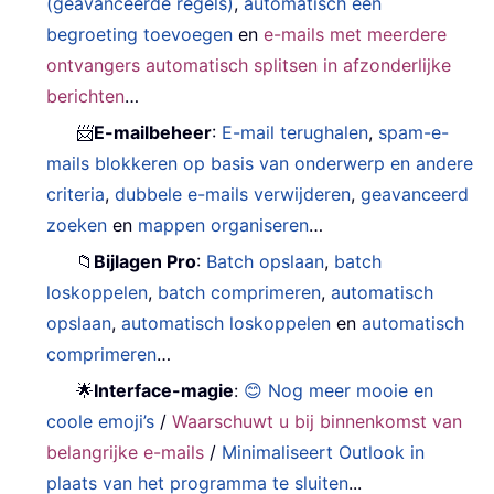
(geavanceerde regels)
,
automatisch een
begroeting toevoegen
en
e-mails met meerdere
ontvangers automatisch splitsen in afzonderlijke
berichten
…
📨
E-mailbeheer
:
E-mail terughalen
,
spam-e-
mails blokkeren op basis van onderwerp en andere
criteria
,
dubbele e-mails verwijderen
,
geavanceerd
zoeken
en
mappen organiseren
…
📁
Bijlagen Pro
:
Batch opslaan
,
batch
loskoppelen
,
batch comprimeren
,
automatisch
opslaan
,
automatisch loskoppelen
en
automatisch
comprimeren
…
🌟
Interface-magie
:
😊 Nog meer mooie en
coole emoji’s
/
Waarschuwt u bij binnenkomst van
belangrijke e-mails
/
Minimaliseert Outlook in
plaats van het programma te sluiten
...