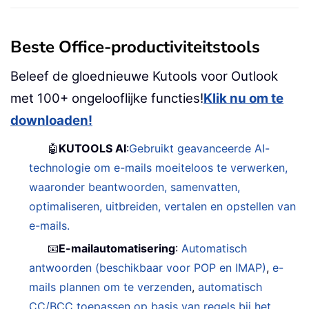
Beste Office-productiviteitstools
Beleef de gloednieuwe Kutools voor Outlook
met 100+ ongelooflijke functies!
Klik nu om te
downloaden!
🤖
KUTOOLS AI
:
Gebruikt geavanceerde AI-
technologie om e-mails moeiteloos te verwerken,
waaronder beantwoorden, samenvatten,
optimaliseren, uitbreiden, vertalen en opstellen van
e-mails.
📧
E-mailautomatisering
:
Automatisch
antwoorden (beschikbaar voor POP en IMAP)
,
e-
mails plannen om te verzenden
,
automatisch
CC/BCC toepassen op basis van regels bij het