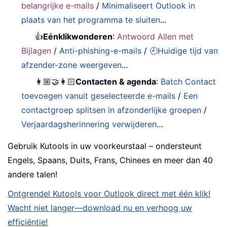
belangrijke e-mails
/
Minimaliseert Outlook in
plaats van het programma te sluiten
...
👍
Eénklikwonderen
:
Antwoord Allen met
Bijlagen
/
Anti-phishing-e-mails
/
🕘Huidige tijd van
afzender-zone weergeven
...
👩🏼‍🤝‍👩🏻
Contacten & agenda
:
Batch Contact
toevoegen vanuit geselecteerde e-mails
/
Een
contactgroep splitsen in afzonderlijke groepen
/
Verjaardagsherinnering verwijderen
…
Gebruik Kutools in uw voorkeurstaal – ondersteunt
Engels, Spaans, Duits, Frans, Chinees en meer dan 40
andere talen!
Ontgrendel Kutools voor Outlook direct met één klik!
Wacht niet langer—download nu en verhoog uw
efficiëntie!