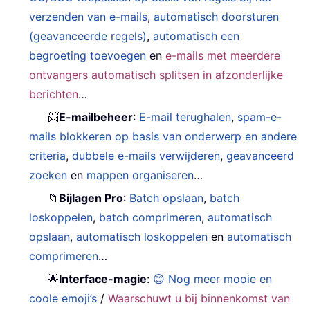
verzenden van e-mails
,
automatisch doorsturen
(geavanceerde regels)
,
automatisch een
begroeting toevoegen
en
e-mails met meerdere
ontvangers automatisch splitsen in afzonderlijke
berichten
…
📨
E-mailbeheer
:
E-mail terughalen
,
spam-e-
mails blokkeren op basis van onderwerp en andere
criteria
,
dubbele e-mails verwijderen
,
geavanceerd
zoeken
en
mappen organiseren
…
📁
Bijlagen Pro
:
Batch opslaan
,
batch
loskoppelen
,
batch comprimeren
,
automatisch
opslaan
,
automatisch loskoppelen
en
automatisch
comprimeren
…
🌟
Interface-magie
:
😊 Nog meer mooie en
coole emoji’s
/
Waarschuwt u bij binnenkomst van