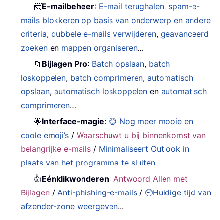
📨
E-mailbeheer
:
E-mail terughalen
,
spam-e-
mails blokkeren op basis van onderwerp en andere
criteria
,
dubbele e-mails verwijderen
,
geavanceerd
zoeken
en
mappen organiseren
…
📁
Bijlagen Pro
:
Batch opslaan
,
batch
loskoppelen
,
batch comprimeren
,
automatisch
opslaan
,
automatisch loskoppelen
en
automatisch
comprimeren
…
🌟
Interface-magie
:
😊 Nog meer mooie en
coole emoji’s
/
Waarschuwt u bij binnenkomst van
belangrijke e-mails
/
Minimaliseert Outlook in
plaats van het programma te sluiten
...
👍
Eénklikwonderen
:
Antwoord Allen met
Bijlagen
/
Anti-phishing-e-mails
/
🕘Huidige tijd van
afzender-zone weergeven
...