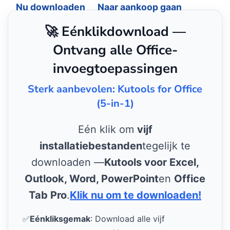
Nu downloaden
Naar aankoop gaan
🚀 Eénklikdownload —
Ontvang alle Office-
invoegtoepassingen
Sterk aanbevolen: Kutools for Office
(5-in-1)
Eén klik om
vijf
installatiebestanden
tegelijk te
downloaden —
Kutools voor Excel,
Outlook, Word, PowerPoint
en
Office
Tab Pro
.
Klik nu om te downloaden!
✅
Eénkliksgemak
: Download alle vijf