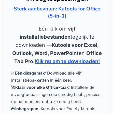
Sterk aanbevolen: Kutools for Office
(5-in-1)
Eén klik om
vijf
installatiebestanden
tegelijk te
downloaden —
Kutools voor Excel,
Outlook, Word, PowerPoint
en
Office
Tab Pro
.
Klik nu om te downloaden!
✅
Eénkliksgemak
: Download alle vijf
installatiepakketten in één keer.
🚀
Klaar voor elke Office-taak
: Installeer de
invoegtoepassingen die u nodig heeft, precies
op het moment dat u ze nodig heeft.
🧰
Inbegrepen
: Kutools voor Excel / Kutools