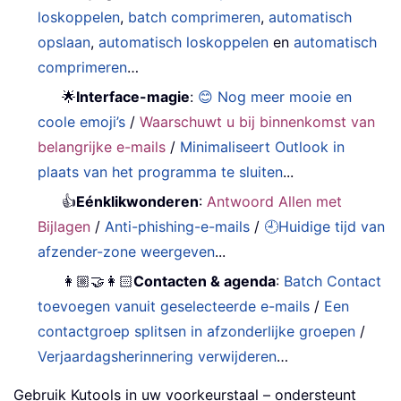
loskoppelen
,
batch comprimeren
,
automatisch
opslaan
,
automatisch loskoppelen
en
automatisch
comprimeren
…
🌟
Interface-magie
:
😊 Nog meer mooie en
coole emoji’s
/
Waarschuwt u bij binnenkomst van
belangrijke e-mails
/
Minimaliseert Outlook in
plaats van het programma te sluiten
...
👍
Eénklikwonderen
:
Antwoord Allen met
Bijlagen
/
Anti-phishing-e-mails
/
🕘Huidige tijd van
afzender-zone weergeven
...
👩🏼‍🤝‍👩🏻
Contacten & agenda
:
Batch Contact
toevoegen vanuit geselecteerde e-mails
/
Een
contactgroep splitsen in afzonderlijke groepen
/
Verjaardagsherinnering verwijderen
…
Gebruik Kutools in uw voorkeurstaal – ondersteunt