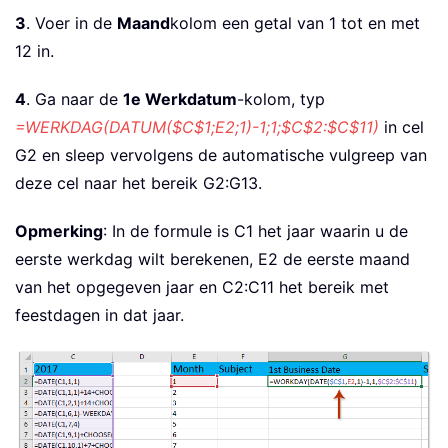
3
. Voer in de
Maand
kolom een getal van 1 tot en met
12 in.
4
. Ga naar de
1e Werkdatum
-kolom, typ
=WERKDAG(DATUM($C$1;E2;1)-1;1;$C$2:$C$11)
in cel
G2 en sleep vervolgens de automatische vulgreep van
deze cel naar het bereik G2:G13.
Opmerking
: In de formule is C1 het jaar waarin u de
eerste werkdag wilt berekenen, E2 de eerste maand
van het opgegeven jaar en C2:C11 het bereik met
feestdagen in dat jaar.