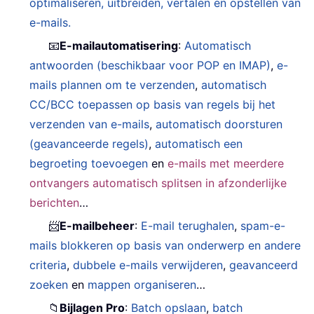
optimaliseren, uitbreiden, vertalen en opstellen van
e-mails.
📧
E-mailautomatisering
:
Automatisch
antwoorden (beschikbaar voor POP en IMAP)
,
e-
mails plannen om te verzenden
,
automatisch
CC/BCC toepassen op basis van regels bij het
verzenden van e-mails
,
automatisch doorsturen
(geavanceerde regels)
,
automatisch een
begroeting toevoegen
en
e-mails met meerdere
ontvangers automatisch splitsen in afzonderlijke
berichten
…
📨
E-mailbeheer
:
E-mail terughalen
,
spam-e-
mails blokkeren op basis van onderwerp en andere
criteria
,
dubbele e-mails verwijderen
,
geavanceerd
zoeken
en
mappen organiseren
…
📁
Bijlagen Pro
:
Batch opslaan
,
batch