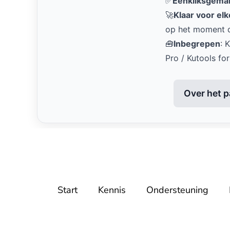
✅
Eénkliksgema
🚀
Klaar voor elk
op het moment d
🧰
Inbegrepen
: 
Pro / Kutools fo
Over het p
Start
Kennis
Ondersteuning