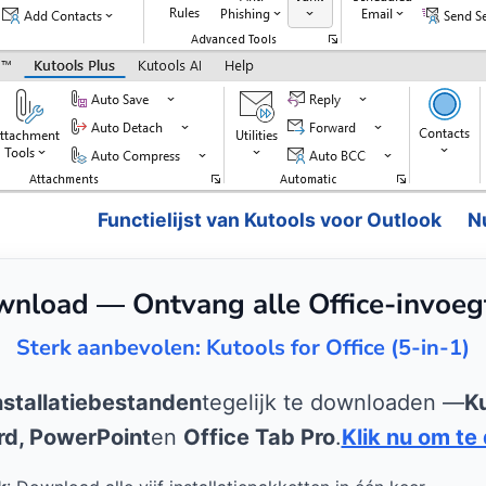
Functielijst van Kutools voor Outlook
N
wnload — Ontvang alle Office-invoe
Sterk aanbevolen: Kutools for Office (5-in-1)
installatiebestanden
tegelijk te downloaden —
Ku
rd, PowerPoint
en
Office Tab Pro
.
Klik nu om te