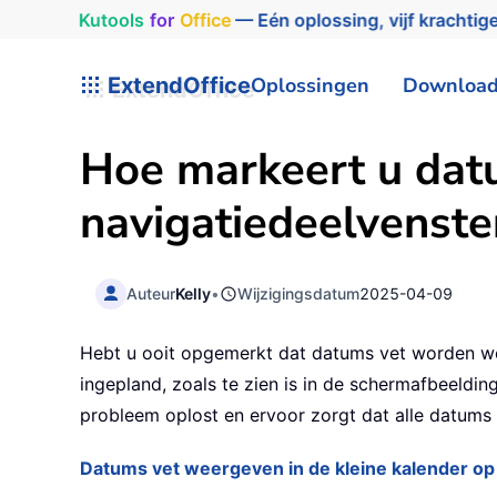
Kutools
for
Office
— Eén oplossing, vijf krachtige
ExtendOffice
Oplossingen
Downloa
Hoe markeert u datu
navigatiedeelvenste
Auteur
Kelly
•
Wijzigingsdatum
2025-04-09
Hebt u ooit opgemerkt dat datums vet worden wee
ingepland, zoals te zien is in de schermafbeeldin
probleem oplost en ervoor zorgt dat alle datums
Datums vet weergeven in de kleine kalender op 