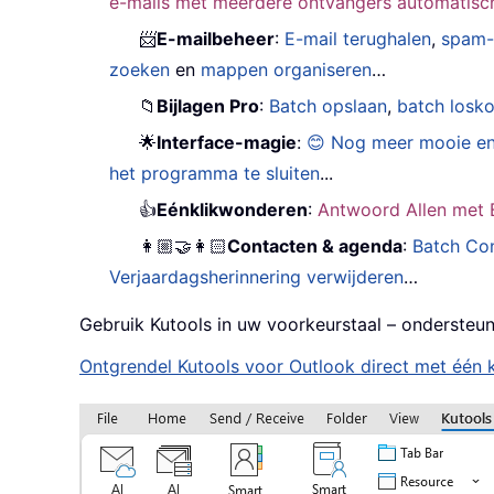
e-mails met meerdere ontvangers automatisch 
📨
E-mailbeheer
:
E-mail terughalen
,
spam-
zoeken
en
mappen organiseren
…
📁
Bijlagen Pro
:
Batch opslaan
,
batch losk
🌟
Interface-magie
:
😊 Nog meer mooie en
het programma te sluiten
...
👍
Eénklikwonderen
:
Antwoord Allen met B
👩🏼‍🤝‍👩🏻
Contacten & agenda
:
Batch Con
Verjaardagsherinnering verwijderen
…
Gebruik Kutools in uw voorkeurstaal – ondersteun
Ontgrendel Kutools voor Outlook direct met één k