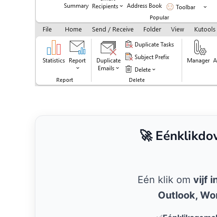
🚀 Eénklikdo
Eén klik om
vijf 
Outlook, Wo