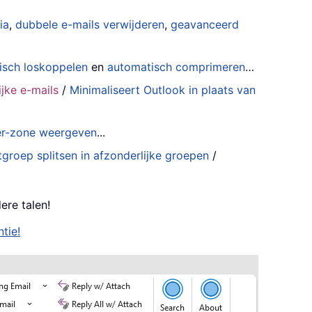
ia
,
dubbele e-mails verwijderen
,
geavanceerd
isch loskoppelen
en
automatisch comprimeren
…
jke e-mails
/
Minimaliseert Outlook in plaats van
der-zone weergeven
...
groep splitsen in afzonderlijke groepen
/
ere talen!
tie!