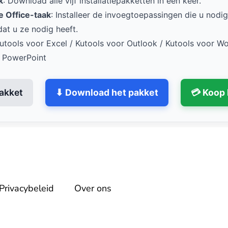
k
: Download alle vijf installatiepakketten in één keer.
e Office-taak
: Installeer de invoegtoepassingen die u nodig
at u ze nodig heeft.
Kutools voor Excel / Kutools voor Outlook / Kutools voor Wo
r PowerPoint
akket
⬇ Download het pakket
💳 Koop 
Privacybeleid
Over ons