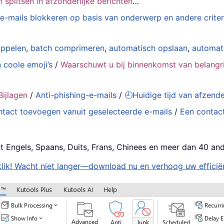
splitsen in afzonderlijke berichten
…
e-mails blokkeren op basis van onderwerp en andere criter
oppelen
,
batch comprimeren
,
automatisch opslaan
,
automat
 coole emoji’s
/
Waarschuwt u bij binnenkomst van belangri
ijlagen
/
Anti-phishing-e-mails
/
🕘Huidige tijd van afzen
tact toevoegen vanuit geselecteerde e-mails
/
Een contact
t Engels, Spaans, Duits, Frans, Chinees en meer dan 40 and
lik! Wacht niet langer—download nu en verhoog uw efficiën