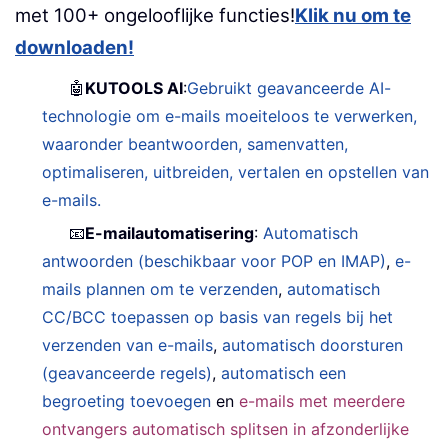
met 100+ ongelooflijke functies!
Klik nu om te
downloaden!
🤖
KUTOOLS AI
:
Gebruikt geavanceerde AI-
technologie om e-mails moeiteloos te verwerken,
waaronder beantwoorden, samenvatten,
optimaliseren, uitbreiden, vertalen en opstellen van
e-mails.
📧
E-mailautomatisering
:
Automatisch
antwoorden (beschikbaar voor POP en IMAP)
,
e-
mails plannen om te verzenden
,
automatisch
CC/BCC toepassen op basis van regels bij het
verzenden van e-mails
,
automatisch doorsturen
(geavanceerde regels)
,
automatisch een
begroeting toevoegen
en
e-mails met meerdere
ontvangers automatisch splitsen in afzonderlijke