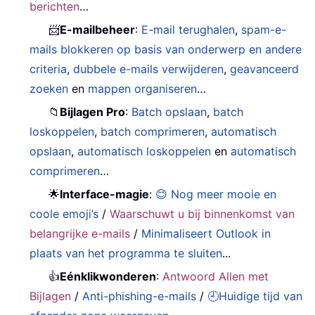
berichten
…
📨
E-mailbeheer
:
E-mail terughalen
,
spam-e-
mails blokkeren op basis van onderwerp en andere
criteria
,
dubbele e-mails verwijderen
,
geavanceerd
zoeken
en
mappen organiseren
…
📁
Bijlagen Pro
:
Batch opslaan
,
batch
loskoppelen
,
batch comprimeren
,
automatisch
opslaan
,
automatisch loskoppelen
en
automatisch
comprimeren
…
🌟
Interface-magie
:
😊 Nog meer mooie en
coole emoji’s
/
Waarschuwt u bij binnenkomst van
belangrijke e-mails
/
Minimaliseert Outlook in
plaats van het programma te sluiten
...
👍
Eénklikwonderen
:
Antwoord Allen met
Bijlagen
/
Anti-phishing-e-mails
/
🕘Huidige tijd van