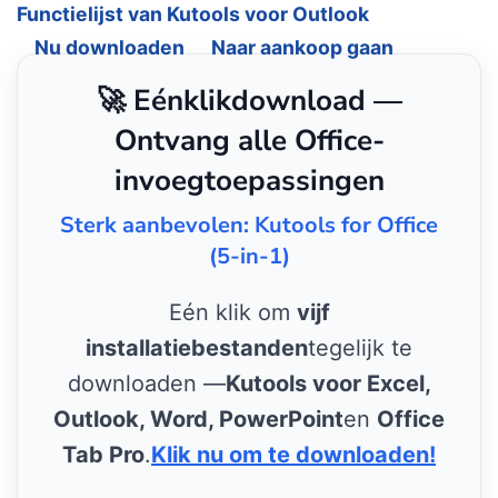
Functielijst van Kutools voor Outlook
Nu downloaden
Naar aankoop gaan
🚀 Eénklikdownload —
Ontvang alle Office-
invoegtoepassingen
Sterk aanbevolen: Kutools for Office
(5-in-1)
Eén klik om
vijf
installatiebestanden
tegelijk te
downloaden —
Kutools voor Excel,
Outlook, Word, PowerPoint
en
Office
Tab Pro
.
Klik nu om te downloaden!