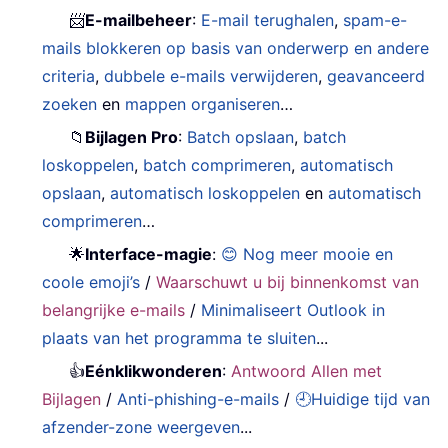
📨
E-mailbeheer
:
E-mail terughalen
,
spam-e-
mails blokkeren op basis van onderwerp en andere
criteria
,
dubbele e-mails verwijderen
,
geavanceerd
zoeken
en
mappen organiseren
…
📁
Bijlagen Pro
:
Batch opslaan
,
batch
loskoppelen
,
batch comprimeren
,
automatisch
opslaan
,
automatisch loskoppelen
en
automatisch
comprimeren
…
🌟
Interface-magie
:
😊 Nog meer mooie en
coole emoji’s
/
Waarschuwt u bij binnenkomst van
belangrijke e-mails
/
Minimaliseert Outlook in
plaats van het programma te sluiten
...
👍
Eénklikwonderen
:
Antwoord Allen met
Bijlagen
/
Anti-phishing-e-mails
/
🕘Huidige tijd van
afzender-zone weergeven
...