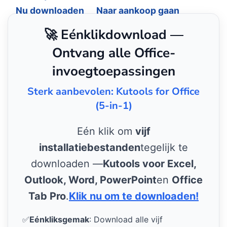
Nu downloaden
Naar aankoop gaan
🚀 Eénklikdownload —
Ontvang alle Office-
invoegtoepassingen
Sterk aanbevolen: Kutools for Office
(5-in-1)
Eén klik om
vijf
installatiebestanden
tegelijk te
downloaden —
Kutools voor Excel,
Outlook, Word, PowerPoint
en
Office
Tab Pro
.
Klik nu om te downloaden!
✅
Eénkliksgemak
: Download alle vijf