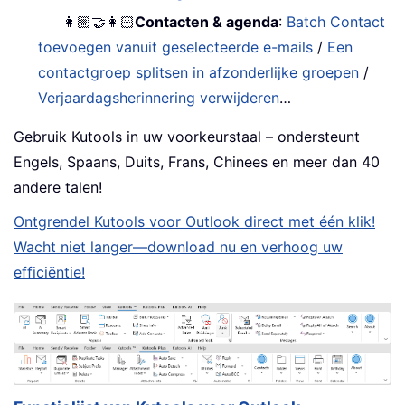
👩🏼‍🤝‍👩🏻
Contacten & agenda
:
Batch Contact
toevoegen vanuit geselecteerde e-mails
/
Een
contactgroep splitsen in afzonderlijke groepen
/
Verjaardagsherinnering verwijderen
…
Gebruik Kutools in uw voorkeurstaal – ondersteunt
Engels, Spaans, Duits, Frans, Chinees en meer dan 40
andere talen!
Ontgrendel Kutools voor Outlook direct met één klik!
Wacht niet langer—download nu en verhoog uw
efficiëntie!