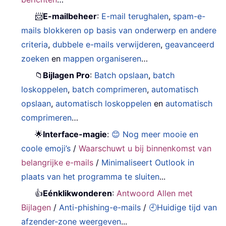
📨
E-mailbeheer
:
E-mail terughalen
,
spam-e-
mails blokkeren op basis van onderwerp en andere
criteria
,
dubbele e-mails verwijderen
,
geavanceerd
zoeken
en
mappen organiseren
…
📁
Bijlagen Pro
:
Batch opslaan
,
batch
loskoppelen
,
batch comprimeren
,
automatisch
opslaan
,
automatisch loskoppelen
en
automatisch
comprimeren
…
🌟
Interface-magie
:
😊 Nog meer mooie en
coole emoji’s
/
Waarschuwt u bij binnenkomst van
belangrijke e-mails
/
Minimaliseert Outlook in
plaats van het programma te sluiten
...
👍
Eénklikwonderen
:
Antwoord Allen met
Bijlagen
/
Anti-phishing-e-mails
/
🕘Huidige tijd van
afzender-zone weergeven
...