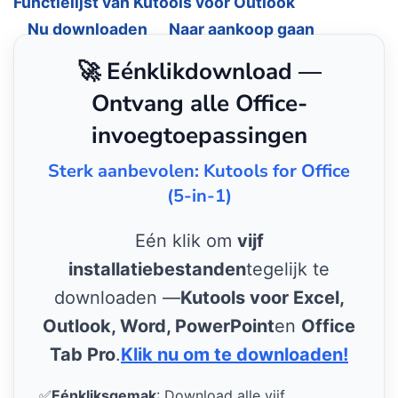
Functielijst van Kutools voor Outlook
Nu downloaden
Naar aankoop gaan
🚀 Eénklikdownload —
Ontvang alle Office-
invoegtoepassingen
Sterk aanbevolen: Kutools for Office
(5-in-1)
Eén klik om
vijf
installatiebestanden
tegelijk te
downloaden —
Kutools voor Excel,
Outlook, Word, PowerPoint
en
Office
Tab Pro
.
Klik nu om te downloaden!
✅
Eénkliksgemak
: Download alle vijf