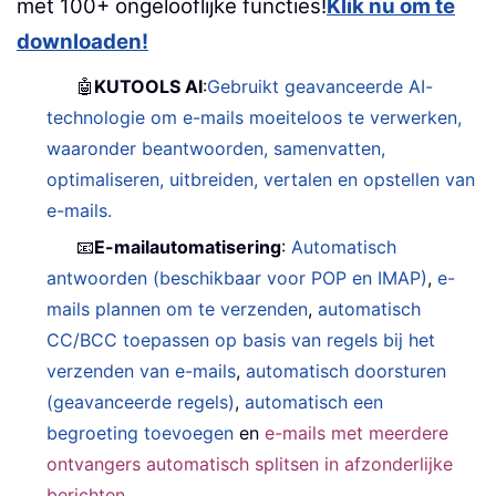
met 100+ ongelooflijke functies!
Klik nu om te
downloaden!
🤖
KUTOOLS AI
:
Gebruikt geavanceerde AI-
technologie om e-mails moeiteloos te verwerken,
waaronder beantwoorden, samenvatten,
optimaliseren, uitbreiden, vertalen en opstellen van
e-mails.
📧
E-mailautomatisering
:
Automatisch
antwoorden (beschikbaar voor POP en IMAP)
,
e-
mails plannen om te verzenden
,
automatisch
CC/BCC toepassen op basis van regels bij het
verzenden van e-mails
,
automatisch doorsturen
(geavanceerde regels)
,
automatisch een
begroeting toevoegen
en
e-mails met meerdere
ontvangers automatisch splitsen in afzonderlijke
berichten
…