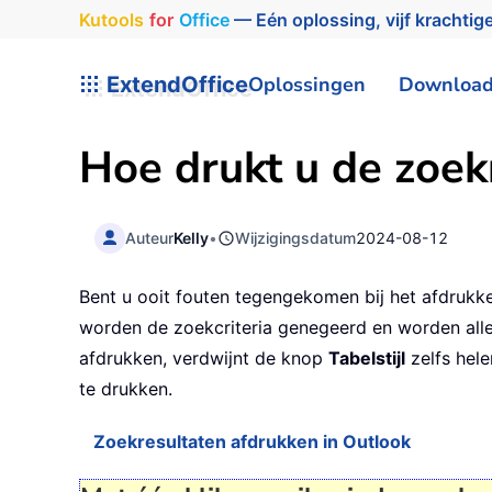
Kutools
for
Office
— Eén oplossing, vijf krachtige
ExtendOffice
Oplossingen
Downloa
Hoe drukt u de zoek
Auteur
Kelly
•
Wijzigingsdatum
2024-08-12
Bent u ooit fouten tegengekomen bij het afdrukke
worden de zoekcriteria genegeerd en worden allee
afdrukken, verdwijnt de knop
Tabelstijl
zelfs hele
te drukken.
Zoekresultaten afdrukken in Outlook