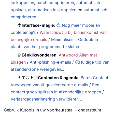
loskoppelen
,
batch comprimeren
,
automatisch
opslaan
,
automatisch loskoppelen
en
automatisch
comprimeren
…
🌟
Interface-magie
:
😊 Nog meer mooie en
coole emoji’s
/
Waarschuwt u bij binnenkomst van
belangrijke e-mails
/
Minimaliseert Outlook in
plaats van het programma te sluiten
...
👍
Eénklikwonderen
:
Antwoord Allen met
Bijlagen
/
Anti-phishing-e-mails
/
🕘Huidige tijd van
afzender-zone weergeven
...
👩🏼‍🤝‍👩🏻
Contacten & agenda
:
Batch Contact
toevoegen vanuit geselecteerde e-mails
/
Een
contactgroep splitsen in afzonderlijke groepen
/
Verjaardagsherinnering verwijderen
…
Gebruik Kutools in uw voorkeurstaal – ondersteunt