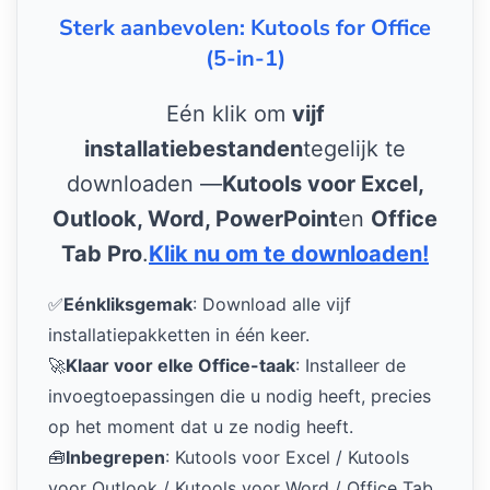
Sterk aanbevolen: Kutools for Office
(5-in-1)
Eén klik om
vijf
installatiebestanden
tegelijk te
downloaden —
Kutools voor Excel,
Outlook, Word, PowerPoint
en
Office
Tab Pro
.
Klik nu om te downloaden!
✅
Eénkliksgemak
: Download alle vijf
installatiepakketten in één keer.
🚀
Klaar voor elke Office-taak
: Installeer de
invoegtoepassingen die u nodig heeft, precies
op het moment dat u ze nodig heeft.
🧰
Inbegrepen
: Kutools voor Excel / Kutools
voor Outlook / Kutools voor Word / Office Tab