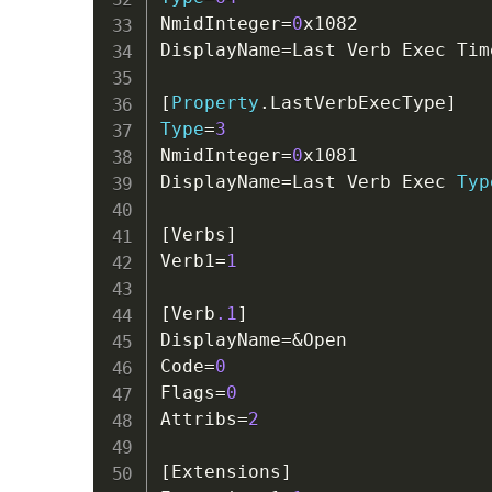
NmidInteger
=
0
x1082

DisplayName
=
Last Verb Exec Time
[
Property
.
Type
=
3
NmidInteger
=
0
x1081

DisplayName
=
Last Verb Exec 
Typ
[Verbs]

Verb1
=
1
[Verb
.1
]

DisplayName
=
&
Open

Code
=
0
Flags
=
0
Attribs
=
2
[Extensions]
