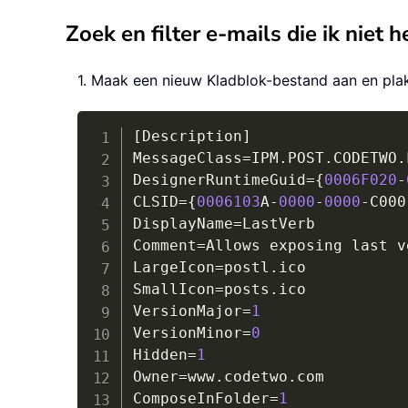
Zoek en filter e-mails die ik niet
1. Maak een nieuw Kladblok-bestand aan en pla
[Description]

MessageClass
=
IPM
.
POST
.
CODETWO
.
DesignerRuntimeGuid
=
{
0006F
020
-
CLSID
=
{
0006103
A
-
0000
-
0000
-
C000
DisplayName
=
LastVerb

Comment
=
Allows exposing last v
LargeIcon
=
postl
.
ico

SmallIcon
=
posts
.
ico

VersionMajor
=
1
VersionMinor
=
0
Hidden
=
1
Owner
=
www
.
codetwo
.
com

ComposeInFolder
=
1