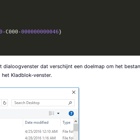
0
-
C000
-
000000000046
}
het dialoogvenster dat verschijnt een doelmap om het bestand
 het Kladblok-venster.