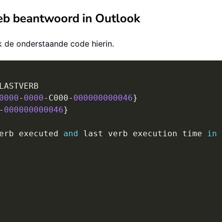
 heb beantwoord in Outlook
k de onderstaande code hierin.
LASTVERB

0000
-
0000
-
C000
-
000000000046
}
-
000000000046
}
erb executed 
and
 last verb execution time 
in
 