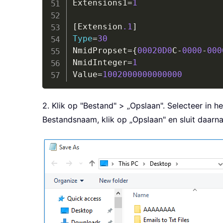
Extensions1
=
1
[Extension
.1
Type
=
30
NmidPropset
=
{
00020D
0
C
-
0000
-
000
NmidInteger
=
1
Value
=
1002000000000000
2. Klik op "Bestand" > „Opslaan". Selecteer in 
Bestandsnaam, klik op „Opslaan" en sluit daarna