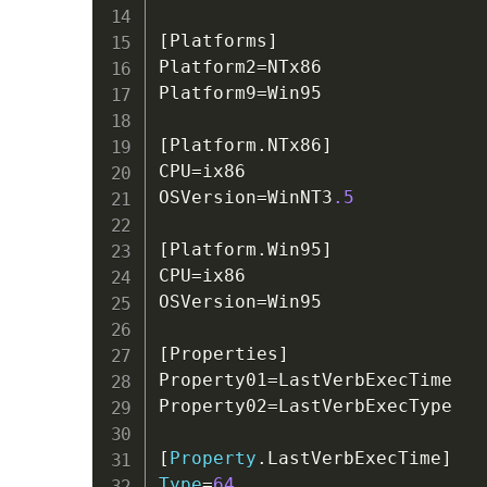
[Platforms]

Platform2
=
NTx86

Platform9
=
Win95

[Platform
.
NTx86]

CPU
=
ix86

OSVersion
=
WinNT3
.5
[Platform
.
Win95]

CPU
=
ix86

OSVersion
=
Win95

[Properties]

Property01
=
LastVerbExecTime

Property02
=
LastVerbExecType

[
Property
.
Type
=
64