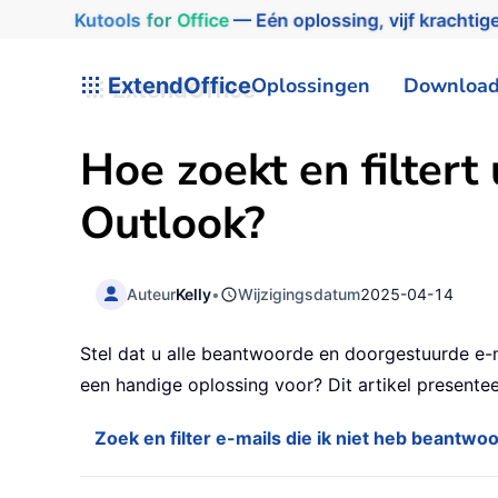
Kutools
for
Office
— Eén oplossing, vijf krachtige
ExtendOffice
Oplossingen
Downloa
Hoe zoekt en filtert
Outlook?
Auteur
Kelly
•
Wijzigingsdatum
2025-04-14
Stel dat u alle beantwoorde en doorgestuurde e-
een handige oplossing voor? Dit artikel presente
Zoek en filter e-mails die ik niet heb beantwo