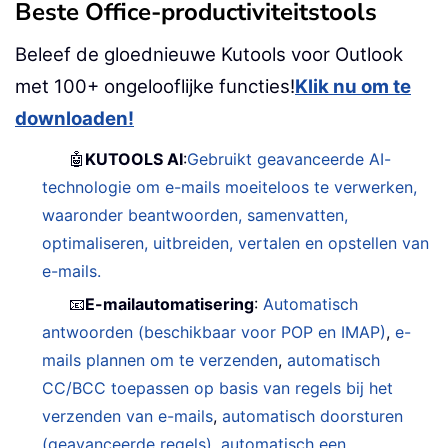
Beste Office-productiviteitstools
Beleef de gloednieuwe Kutools voor Outlook
met 100+ ongelooflijke functies!
Klik nu om te
downloaden!
🤖
KUTOOLS AI
:
Gebruikt geavanceerde AI-
technologie om e-mails moeiteloos te verwerken,
waaronder beantwoorden, samenvatten,
optimaliseren, uitbreiden, vertalen en opstellen van
e-mails.
📧
E-mailautomatisering
:
Automatisch
antwoorden (beschikbaar voor POP en IMAP)
,
e-
mails plannen om te verzenden
,
automatisch
CC/BCC toepassen op basis van regels bij het
verzenden van e-mails
,
automatisch doorsturen
(geavanceerde regels)
,
automatisch een