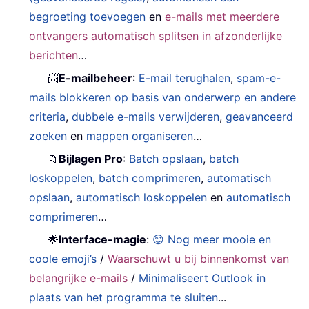
begroeting toevoegen
en
e-mails met meerdere
ontvangers automatisch splitsen in afzonderlijke
berichten
…
📨
E-mailbeheer
:
E-mail terughalen
,
spam-e-
mails blokkeren op basis van onderwerp en andere
criteria
,
dubbele e-mails verwijderen
,
geavanceerd
zoeken
en
mappen organiseren
…
📁
Bijlagen Pro
:
Batch opslaan
,
batch
loskoppelen
,
batch comprimeren
,
automatisch
opslaan
,
automatisch loskoppelen
en
automatisch
comprimeren
…
🌟
Interface-magie
:
😊 Nog meer mooie en
coole emoji’s
/
Waarschuwt u bij binnenkomst van
belangrijke e-mails
/
Minimaliseert Outlook in
plaats van het programma te sluiten
...