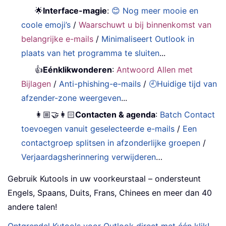
🌟
Interface-magie
:
😊 Nog meer mooie en
coole emoji’s
/
Waarschuwt u bij binnenkomst van
belangrijke e-mails
/
Minimaliseert Outlook in
plaats van het programma te sluiten
...
👍
Eénklikwonderen
:
Antwoord Allen met
Bijlagen
/
Anti-phishing-e-mails
/
🕘Huidige tijd van
afzender-zone weergeven
...
👩🏼‍🤝‍👩🏻
Contacten & agenda
:
Batch Contact
toevoegen vanuit geselecteerde e-mails
/
Een
contactgroep splitsen in afzonderlijke groepen
/
Verjaardagsherinnering verwijderen
…
Gebruik Kutools in uw voorkeurstaal – ondersteunt
Engels, Spaans, Duits, Frans, Chinees en meer dan 40
andere talen!
Ontgrendel Kutools voor Outlook direct met één klik!