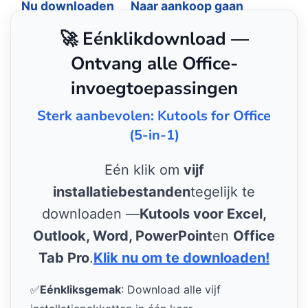
Nu downloaden
Naar aankoop gaan
🚀 Eénklikdownload —
Ontvang alle Office-
invoegtoepassingen
Sterk aanbevolen: Kutools for Office
(5-in-1)
Eén klik om
vijf
installatiebestanden
tegelijk te
downloaden —
Kutools voor Excel,
Outlook, Word, PowerPoint
en
Office
Tab Pro
.
Klik nu om te downloaden!
✅
Eénkliksgemak
: Download alle vijf