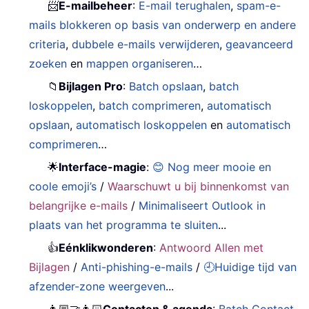
📨
E-mailbeheer
:
E-mail terughalen
,
spam-e-
mails blokkeren op basis van onderwerp en andere
criteria
,
dubbele e-mails verwijderen
,
geavanceerd
zoeken
en
mappen organiseren
…
📁
Bijlagen Pro
:
Batch opslaan
,
batch
loskoppelen
,
batch comprimeren
,
automatisch
opslaan
,
automatisch loskoppelen
en
automatisch
comprimeren
…
🌟
Interface-magie
:
😊 Nog meer mooie en
coole emoji’s
/
Waarschuwt u bij binnenkomst van
belangrijke e-mails
/
Minimaliseert Outlook in
plaats van het programma te sluiten
...
👍
Eénklikwonderen
:
Antwoord Allen met
Bijlagen
/
Anti-phishing-e-mails
/
🕘Huidige tijd van
afzender-zone weergeven
...
👩🏼‍🤝‍👩🏻
Contacten & agenda
:
Batch Contact