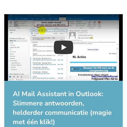
Play
AI Mail Assistant in Outlook:
Slimmere antwoorden,
helderder communicatie (magie
met één klik!)