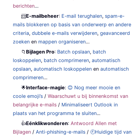
berichten
…
📨
E-mailbeheer
:
E-mail terughalen
,
spam-e-
mails blokkeren op basis van onderwerp en andere
criteria
,
dubbele e-mails verwijderen
,
geavanceerd
zoeken
en
mappen organiseren
…
📁
Bijlagen Pro
:
Batch opslaan
,
batch
loskoppelen
,
batch comprimeren
,
automatisch
opslaan
,
automatisch loskoppelen
en
automatisch
comprimeren
…
🌟
Interface-magie
:
😊 Nog meer mooie en
coole emoji’s
/
Waarschuwt u bij binnenkomst van
belangrijke e-mails
/
Minimaliseert Outlook in
plaats van het programma te sluiten
...
👍
Eénklikwonderen
:
Antwoord Allen met
Bijlagen
/
Anti-phishing-e-mails
/
🕘Huidige tijd van