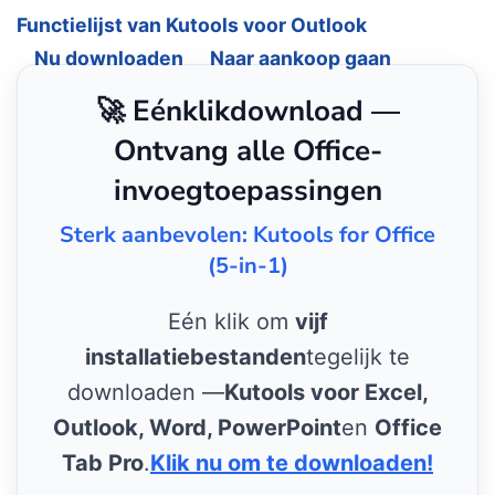
Functielijst van Kutools voor Outlook
Nu downloaden
Naar aankoop gaan
🚀 Eénklikdownload —
Ontvang alle Office-
invoegtoepassingen
Sterk aanbevolen: Kutools for Office
(5-in-1)
Eén klik om
vijf
installatiebestanden
tegelijk te
downloaden —
Kutools voor Excel,
Outlook, Word, PowerPoint
en
Office
Tab Pro
.
Klik nu om te downloaden!