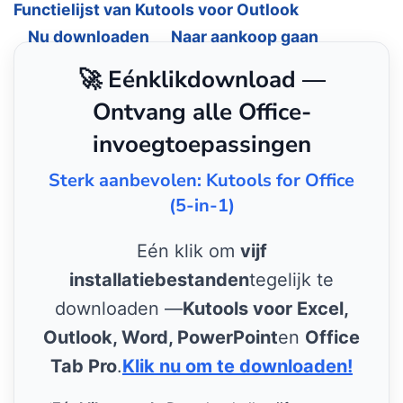
Functielijst van Kutools voor Outlook
Nu downloaden
Naar aankoop gaan
🚀 Eénklikdownload —
Ontvang alle Office-
invoegtoepassingen
Sterk aanbevolen: Kutools for Office
(5-in-1)
Eén klik om
vijf
installatiebestanden
tegelijk te
downloaden —
Kutools voor Excel,
Outlook, Word, PowerPoint
en
Office
Tab Pro
.
Klik nu om te downloaden!