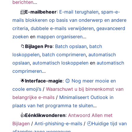
berichten
…
📨
E-mailbeheer
:
E-mail terughalen
,
spam-e-
mails blokkeren op basis van onderwerp en andere
criteria
,
dubbele e-mails verwijderen
,
geavanceerd
zoeken
en
mappen organiseren
…
📁
Bijlagen Pro
:
Batch opslaan
,
batch
loskoppelen
,
batch comprimeren
,
automatisch
opslaan
,
automatisch loskoppelen
en
automatisch
comprimeren
…
🌟
Interface-magie
:
😊 Nog meer mooie en
coole emoji’s
/
Waarschuwt u bij binnenkomst van
belangrijke e-mails
/
Minimaliseert Outlook in
plaats van het programma te sluiten
...
👍
Eénklikwonderen
:
Antwoord Allen met
Bijlagen
/
Anti-phishing-e-mails
/
🕘Huidige tijd van
afzender-zone weergeven
...